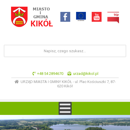
+48 54 2894670
urzad@kikol.pl
URZĄD MIASTA I GMINY KIKÓŁ - ul. Plac Kościuszki 7, 87-
620 Kikół