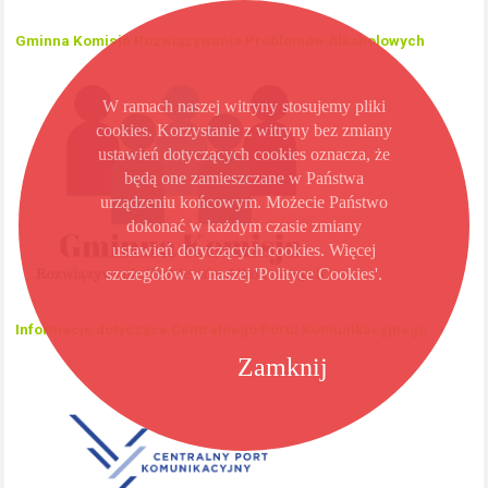
Gminna Komisja Rozwiązywania Problemów Alkoholowych
W ramach naszej witryny stosujemy pliki
cookies. Korzystanie z witryny bez zmiany
ustawień dotyczących cookies oznacza, że
będą one zamieszczane w Państwa
urządzeniu końcowym. Możecie Państwo
dokonać w każdym czasie zmiany
ustawień dotyczących cookies. Więcej
szczegółów w naszej 'Polityce Cookies'.
Informacje dotyczące Centralnego Portu Komunikacyjnego
Zamknij