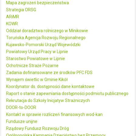
Mapa zagrożeń bezpieczeństwa
Strategia ORSG
ARiMR
KOWR
Oddział doradztwa rolniczego w Minikowie
Toruńska Agencja Rozwoju Regionalnego
Kujawsko-Pomorski Urząd Wojewódzki
Powiatowy Urząd Pracy w Lipnie
Starostwo Powiatowe w Lipnie
Ochotnicze Straże Pożarne
Zadania dofinansowane ze środków PFC FDS
Wynajem świetlic w Gminie Kikół
Koordynator ds. dostępności dane kontaktowe
Raport o stanie zapewniania dostępności podmiotu publicznego
Rekrutacja do Szkoły Inicjatyw Strażniczych
DOOR-to-DOOR
Kontakt w sprawie rozliczeń finansowych wod-kan
Fundusze unijne
Rządowy Fundusz Rozwoju Dróg
Ogólnopolska Kampania Dzieciństwo bez Przemocy