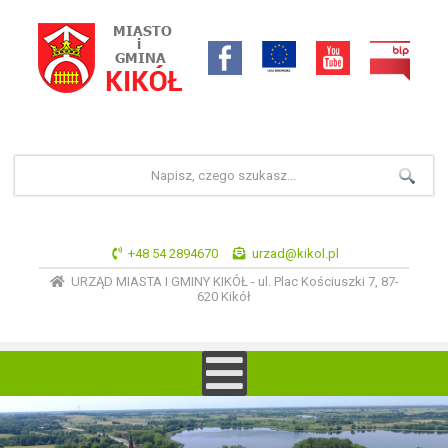
+48 54 2894670
urzad@kikol.pl
URZĄD MIASTA I GMINY KIKÓŁ - ul. Plac Kościuszki 7, 87-
620 Kikół