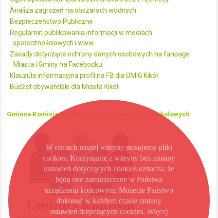
Analiza zagrożeń na obszarach wodnych
Bezpieczeństwo Publiczne
Regulamin publikowania informacji w mediach
społecznościowych i www
Zasady dotyczące ochrony danych osobowych na fanpage
Miasta i Gminy na Facebooku
Klauzula informacyjna profil na FB dla UMiG Kikół
Budżet obywatelski dla Miasta Kikół
Gminna Komisja Rozwiązywania Problemów Alkoholowych
W ramach naszej witryny stosujemy pliki
cookies. Korzystanie z witryny bez zmiany
ustawień dotyczących cookies oznacza, że
będą one zamieszczane w Państwa
urządzeniu końcowym. Możecie Państwo
dokonać w każdym czasie zmiany
ustawień dotyczących cookies. Więcej