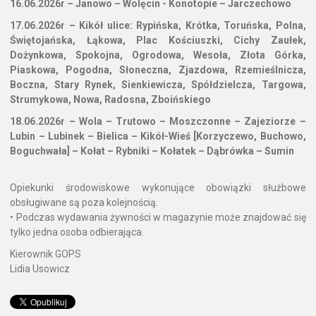
16.06.2026r – Janowo – Wolęcin - Konotopie – Jarczechowo
17.06.2026r – Kikół ulice: Rypińska, Krótka, Toruńska, Polna,
Świętojańska, Łąkowa, Plac Kościuszki, Cichy Zaułek,
Dożynkowa, Spokojna, Ogrodowa, Wesoła, Złota Górka,
Piaskowa, Pogodna, Słoneczna, Zjazdowa, Rzemieślnicza,
Boczna, Stary Rynek, Sienkiewicza, Spółdzielcza, Targowa,
Strumykowa, Nowa, Radosna, Zboińskiego
18.06.2026r – Wola – Trutowo – Moszczonne – Zajeziorze –
Lubin – Lubinek – Bielica – Kikół-Wieś [Korzyczewo, Buchowo,
Boguchwała] – Kołat – Rybniki – Kołatek – Dąbrówka – Sumin
Opiekunki środowiskowe wykonujące obowiązki służbowe
obsługiwane są poza kolejnością.
• Podczas wydawania żywności w magazynie może znajdować się
tylko jedna osoba odbierająca.
Kierownik GOPS
Lidia Usowicz