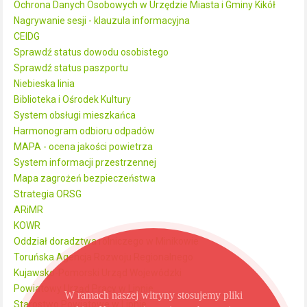
Ochrona Danych Osobowych w Urzędzie Miasta i Gminy Kikół
Nagrywanie sesji - klauzula informacyjna
CEIDG
Sprawdź status dowodu osobistego
Sprawdź status paszportu
Niebieska linia
Biblioteka i Ośrodek Kultury
System obsługi mieszkańca
Harmonogram odbioru odpadów
MAPA - ocena jakości powietrza
System informacji przestrzennej
Mapa zagrożeń bezpieczeństwa
Strategia ORSG
ARiMR
KOWR
Oddział doradztwa rolniczego w Minikowie
Toruńska Agencja Rozwoju Regionalnego
Kujawsko-Pomorski Urząd Wojewódzki
Powiatowy Urząd Pracy w Lipnie
W ramach naszej witryny stosujemy pliki
Starostwo Powiatowe w Lipnie