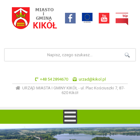
+48 54 2894670
urzad@kikol.pl
URZĄD MIASTA I GMINY KIKÓŁ - ul. Plac Kościuszki 7, 87-
620 Kikół