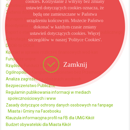
cookies. Korzystanie z witryny bez zmiany
Ochotnicze Straże Pożarne
ustawień dotyczących cookies oznacza, że
Zadania dofinansowane ze środków PFC FDS
będą one zamieszczane w Państwa
Wynajem świetlic w Gminie Kikół
urządzeniu końcowym. Możecie Państwo
Koordynator ds. dostępności dane kontaktowe
dokonać w każdym czasie zmiany
Raport o stanie zapewniania dostępności podmiotu publicznego
ustawień dotyczących cookies. Więcej
Rekrutacja do Szkoły Inicjatyw Strażniczych
szczegółów w naszej 'Polityce Cookies'.
DOOR-to-DOOR
Kontakt w sprawie rozliczeń finansowych wod-kan
Fundusze unijne
Zamknij
Rządowy Fundusz Rozwoju Dróg
Ogólnopolska Kampania Dzieciństwo bez Przemocy
Analiza zagrożeń na obszarach wodnych
Bezpieczeństwo Publiczne
Regulamin publikowania informacji w mediach
społecznościowych i www
Zasady dotyczące ochrony danych osobowych na fanpage
Miasta i Gminy na Facebooku
Klauzula informacyjna profil na FB dla UMiG Kikół
Budżet obywatelski dla Miasta Kikół