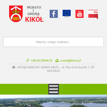
+48 54 2894670
urzad@kikol.pl
URZĄD MIASTA I GMINY KIKÓŁ - ul. Plac Kościuszki 7, 87-
620 Kikół