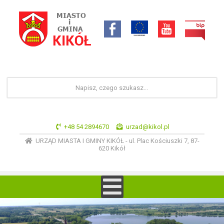
+48 54 2894670
urzad@kikol.pl
URZĄD MIASTA I GMINY KIKÓŁ - ul. Plac Kościuszki 7, 87-
620 Kikół