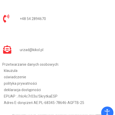
+48 54 2894670
urzad@kikol.pl
Przetwarzanie danych osobowych:
klauzula
oświadczenie
polityka prywatności
deklaracja dostępności
EPUAP :
/hlc4c7r03x/SkrytkaESP
Adres E-doręczeń AE:PL-68345-78646-AGFTB-25