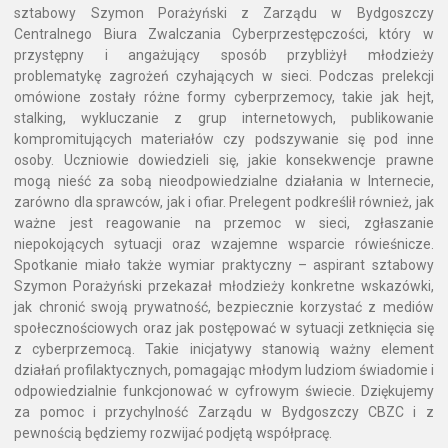
sztabowy Szymon Porażyński z Zarządu w Bydgoszczy
Centralnego Biura Zwalczania Cyberprzestępczości, który w
przystępny i angażujący sposób przybliżył młodzieży
problematykę zagrożeń czyhających w sieci. Podczas prelekcji
omówione zostały różne formy cyberprzemocy, takie jak hejt,
stalking, wykluczanie z grup internetowych, publikowanie
kompromitujących materiałów czy podszywanie się pod inne
osoby. Uczniowie dowiedzieli się, jakie konsekwencje prawne
mogą nieść za sobą nieodpowiedzialne działania w Internecie,
zarówno dla sprawców, jak i ofiar. Prelegent podkreślił również, jak
ważne jest reagowanie na przemoc w sieci, zgłaszanie
niepokojących sytuacji oraz wzajemne wsparcie rówieśnicze.
Spotkanie miało także wymiar praktyczny – aspirant sztabowy
Szymon Porażyński przekazał młodzieży konkretne wskazówki,
jak chronić swoją prywatność, bezpiecznie korzystać z mediów
społecznościowych oraz jak postępować w sytuacji zetknięcia się
z cyberprzemocą. Takie inicjatywy stanowią ważny element
działań profilaktycznych, pomagając młodym ludziom świadomie i
odpowiedzialnie funkcjonować w cyfrowym świecie. Dziękujemy
za pomoc i przychylność Zarządu w Bydgoszczy CBZC i z
pewnością będziemy rozwijać podjętą współpracę.