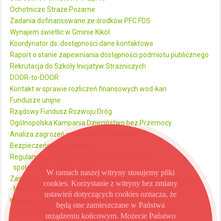
Ochotnicze Straże Pożarne
Zadania dofinansowane ze środków PFC FDS
Wynajem świetlic w Gminie Kikół
Koordynator ds. dostępności dane kontaktowe
Raport o stanie zapewniania dostępności podmiotu publicznego
Rekrutacja do Szkoły Inicjatyw Strażniczych
DOOR-to-DOOR
Kontakt w sprawie rozliczeń finansowych wod-kan
Fundusze unijne
Rządowy Fundusz Rozwoju Dróg
Ogólnopolska Kampania Dzieciństwo bez Przemocy
Analiza zagrożeń na obszarach wodnych
Bezpieczeństwo Publiczne
Regulamin publikowania informacji w mediach
społecznościowych i www
W ramach naszej witryny stosujemy pliki
Zasady dotyczące ochrony danych osobowych na fanpage
cookies. Korzystanie z witryny bez zmiany
Miasta i Gminy na Facebooku
ustawień dotyczących cookies oznacza, że
Klauzula informacyjna profil na FB dla UMiG Kikół
będą one zamieszczane w Państwa
Budżet obywatelski dla Miasta Kikół
urządzeniu końcowym. Możecie Państwo