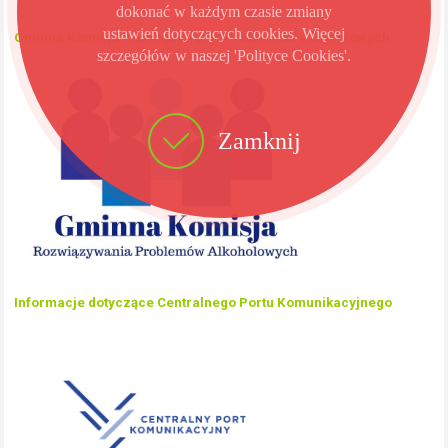
dokonać w każdym czasie zmiany
ustawień dotyczących cookies. Więcej
Gminna Komisja Rozwiązywania Problemów Alkoholowych
szczegółów w naszej 'Polityce Cookies'.
Zamknij
Informacje dotyczące Centralnego Portu Komunikacyjnego