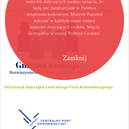
ustawień dotyczących cookies oznacza, że
będą one zamieszczane w Państwa
Gminna Komisja Rozwiązywania Problemów Alkoholowych
urządzeniu końcowym. Możecie Państwo
dokonać w każdym czasie zmiany
ustawień dotyczących cookies. Więcej
szczegółów w naszej 'Polityce Cookies'.
Zamknij
Informacje dotyczące Centralnego Portu Komunikacyjnego