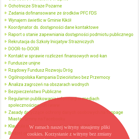
Ochotnicze Straże Pożarne
Zadania dofinansowane ze środków PFC FDS
Wynajem świetlic w Gminie Kikół
Koordynator ds. dostępności dane kontaktowe
Raport o stanie zapewniania dostępności podmiotu publicznego
Rekrutacja do Szkoły Inicjatyw Strażniczych
DOOR-to-DOOR
Kontakt w sprawie rozliczeń finansowych wod-kan
Fundusze unijne
Rządowy Fundusz Rozwoju Dróg
Ogólnopolska Kampania Dzieciństwo bez Przemocy
Analiza zagrożeń na obszarach wodnych
Bezpieczeństwo Publiczne
Regulamin publikowania informacji w mediach
społecznościowych i www
Zasady dotyczące ochrony danych osobowych na fanpage
Miasta i Gminy na Facebooku
Klauzula informacyjna profil na FB dla UMiG Kikół
W ramach naszej witryny stosujemy pliki
Budżet obywatelski dla Miasta Kikół
cookies. Korzystanie z witryny bez zmiany