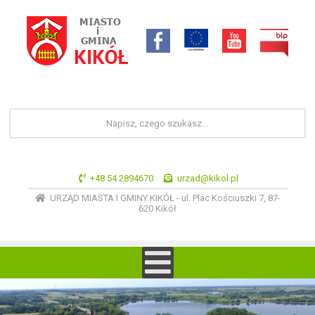
+48 54 2894670
urzad@kikol.pl
URZĄD MIASTA I GMINY KIKÓŁ - ul. Plac Kościuszki 7, 87-
620 Kikół