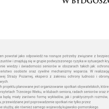
ten powstał jako odpowiedź na rosnące potrzeby związane z bezpiecz
zustów i znajdują się w grupie podwyższonego ryzyka w sytuacjach k
nie wiedzy i świadomości seniorów w obszarach takich jak: ochron
zeństwo osobiste oraz cywilne mechanizmy wsparcia. W realizację 
ej Straży Pożarnej, eksperci z zakresu ochrony ludności i obrony c
wych.
 projektu planowane jest organizowanie spotkań obywatelskich, które
rsytetach Trzeciego Wieku, w klubach seniora, radach seniorów oraz in
a będą miały zarówno formę wykładów, jak i praktycznych rozmów, 
, przewidziane jest poprowadzenie spotkań nie tylko przez
ne służby, ale również samego wojewodę kujawsko-pomorskiego.