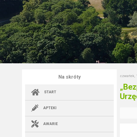
Na skróty
czwartek, 
„Bez
START
Urzę
APTEKI
AWARIE