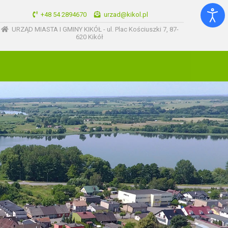
+48 54 2894670
urzad@kikol.pl
URZĄD MIASTA I GMINY KIKÓŁ - ul. Plac Kościuszki 7, 87-
620 Kikół