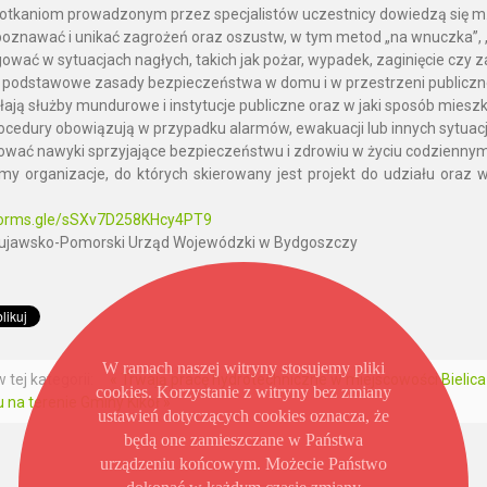
potkaniom prowadzonym przez specjalistów uczestnicy dowiedzą się m.i
zpoznawać i unikać zagrożeń oraz oszustw, w tym metod „na wnuczka”, „
agować w sytuacjach nagłych, takich jak pożar, wypadek, zaginięcie czy
są podstawowe zasady bezpieczeństwa w domu i w przestrzeni publiczne
iałają służby mundurowe i instytucje publiczne oraz w jaki sposób mies
procedury obowiązują w przypadku alarmów, ewakuacji lub innych sytuac
dować nawyki sprzyjające bezpieczeństwu i zdrowiu w życiu codziennym
y organizacje, do których skierowany jest projekt do udziału oraz
/forms.gle/sSXv7D258KHcy4PT9
Kujawsko-Pomorski Urząd Wojewódzki w Bydgoszczy
W ramach naszej witryny stosujemy pliki
 tej kategorii:
« Trwają pracę hydrotechniczne w miejscowości Bielica
cookies. Korzystanie z witryny bez zmiany
 na terenie Gminy Kikół »
ustawień dotyczących cookies oznacza, że
będą one zamieszczane w Państwa
urządzeniu końcowym. Możecie Państwo