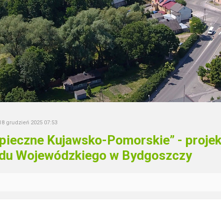
18 grudzień 2025 07:53
pieczne Kujawsko-Pomorskie” - proje
du Wojewódzkiego w Bydgoszczy