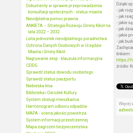
Dzięki s
Dokumenty w sprawie przeprowadzenia
- jak ro
konsultacji społecznych - status miasta
- jak re
Nieodpłatna pomoc prawna
- jakie 
ANKIETA -- Strategia Rozwoju Gminy Kikół na
- jak dz
lata 2022 – 2032.
- jakie 
Lista jednostek nieodpłatnego poradnictwa
- jak bu
Ochrona Danych Osobowych w Urzędzie
Zachęcam
Miasta i Gminy Kikół
linkiem:
Nagrywanie sesji - klauzula informacyjna
https:/
CEIDG
źródło: 
Sprawdź status dowodu osobistego
Sprawdź status paszportu
Niebieska linia
Biblioteka i Ośrodek Kultury
System obsługi mieszkańca
Więcej w
Harmonogram odbioru odpadów
azbestu
MAPA - ocena jakości powietrza
System informacji przestrzennej
Mapa zagrożeń bezpieczeństwa