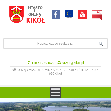
+48 54 2894670
urzad@kikol.pl
URZĄD MIASTA I GMINY KIKÓŁ - ul. Plac Kościuszki 7, 87-
620 Kikół