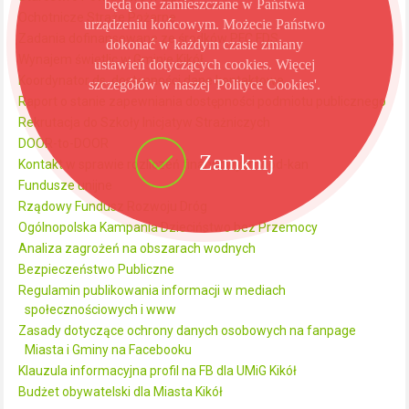
będą one zamieszczane w Państwa
Ochotnicze Straże Pożarne
urządzeniu końcowym. Możecie Państwo
Zadania dofinansowane ze środków PFC FDS
dokonać w każdym czasie zmiany
Wynajem świetlic w Gminie Kikół
ustawień dotyczących cookies. Więcej
Koordynator ds. dostępności dane kontaktowe
szczegółów w naszej 'Polityce Cookies'.
Raport o stanie zapewniania dostępności podmiotu publicznego
Rekrutacja do Szkoły Inicjatyw Strażniczych
DOOR-to-DOOR
Zamknij
Kontakt w sprawie rozliczeń finansowych wod-kan
Fundusze unijne
Rządowy Fundusz Rozwoju Dróg
Ogólnopolska Kampania Dzieciństwo bez Przemocy
Analiza zagrożeń na obszarach wodnych
Bezpieczeństwo Publiczne
Regulamin publikowania informacji w mediach
społecznościowych i www
Zasady dotyczące ochrony danych osobowych na fanpage
Miasta i Gminy na Facebooku
Klauzula informacyjna profil na FB dla UMiG Kikół
Budżet obywatelski dla Miasta Kikół