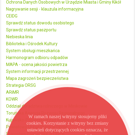
Ochrona Danych Osobowych w Urzędzie Miasta i Gminy Kikół
Nagrywanie sesji - klauzula informacyjna
CEIDG
Sprawdź status dowodu osobistego
Sprawdź status paszportu
Niebieska linia
Biblioteka i Ośrodek Kultury
System obsługi mieszkańca
Harmonogram odbioru odpadów
MAPA - ocena jakości powietrza
System informacji przestrzennej
Mapa zagrożeń bezpieczeństwa
Strategia ORSG
ARiMR
KOWR
Oddział doradztwa rolniczego w Minikowie
Toruńska Agencja Rozwoju Regionalnego
W ramach naszej witryny stosujemy pliki
Kujawsko-Pomorski Urząd Wojewódzki
cookies. Korzystanie z witryny bez zmiany
Powiatowy Urząd Pracy w Lipnie
ustawień dotyczących cookies oznacza, że
Starostwo Powiatowe w Lipnie