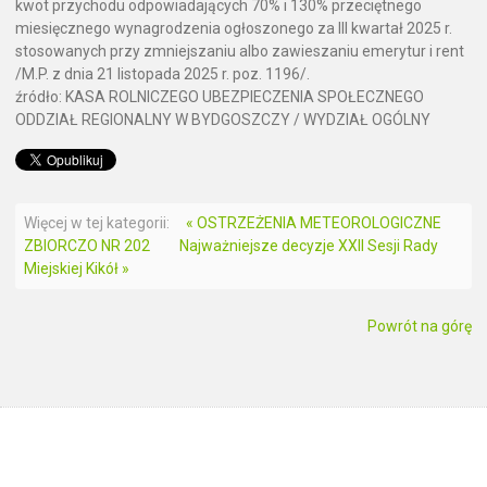
kwot przychodu odpowiadających 70% i 130% przeciętnego
miesięcznego wynagrodzenia ogłoszonego za III kwartał 2025 r.
stosowanych przy zmniejszaniu albo zawieszaniu emerytur i rent
/M.P. z dnia 21 listopada 2025 r. poz. 1196/.
źródło: KASA ROLNICZEGO UBEZPIECZENIA SPOŁECZNEGO
ODDZIAŁ REGIONALNY W BYDGOSZCZY / WYDZIAŁ OGÓLNY
Więcej w tej kategorii:
« OSTRZEŻENIA METEOROLOGICZNE
ZBIORCZO NR 202
Najważniejsze decyzje XXII Sesji Rady
Miejskiej Kikół »
Powrót na górę