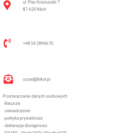
ul. Plac Kościuszki 7
87-620 Kikół
+48 54 2894670
urzad@kikol.pl
Przetwarzanie danych osobowych:
klauzula
oświadczenie
polityka prywatności
deklaracja dostępności
EPUAP :
/hlc4c7r03x/SkrytkaESP