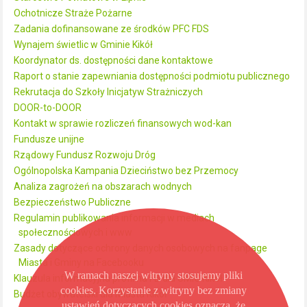
Ochotnicze Straże Pożarne
Zadania dofinansowane ze środków PFC FDS
Wynajem świetlic w Gminie Kikół
Koordynator ds. dostępności dane kontaktowe
Raport o stanie zapewniania dostępności podmiotu publicznego
Rekrutacja do Szkoły Inicjatyw Strażniczych
DOOR-to-DOOR
Kontakt w sprawie rozliczeń finansowych wod-kan
Fundusze unijne
Rządowy Fundusz Rozwoju Dróg
Ogólnopolska Kampania Dzieciństwo bez Przemocy
Analiza zagrożeń na obszarach wodnych
Bezpieczeństwo Publiczne
Regulamin publikowania informacji w mediach
społecznościowych i www
Zasady dotyczące ochrony danych osobowych na fanpage
Miasta i Gminy na Facebooku
W ramach naszej witryny stosujemy pliki
Klauzula informacyjna profil na FB dla UMiG Kikół
cookies. Korzystanie z witryny bez zmiany
Budżet obywatelski dla Miasta Kikół
ustawień dotyczących cookies oznacza, że