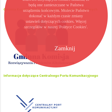
będą one zamieszczane w Państwa
Gminna Komisja Rozwiązywania Problemów Alkoholowych
urządzeniu końcowym. Możecie Państwo
dokonać w każdym czasie zmiany
ustawień dotyczących cookies. Więcej
szczegółów w naszej 'Polityce Cookies'.
Zamknij
Informacje dotyczące Centralnego Portu Komunikacyjnego