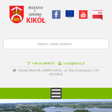
+48 54 2894670
urzad@kikol.pl
URZĄD MIASTA I GMINY KIKÓŁ - ul. Plac Kościuszki 7, 87-
620 Kikół