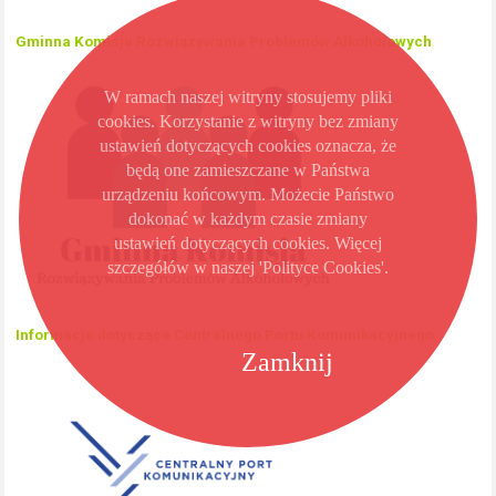
Gminna Komisja Rozwiązywania Problemów Alkoholowych
W ramach naszej witryny stosujemy pliki
cookies. Korzystanie z witryny bez zmiany
ustawień dotyczących cookies oznacza, że
będą one zamieszczane w Państwa
urządzeniu końcowym. Możecie Państwo
dokonać w każdym czasie zmiany
ustawień dotyczących cookies. Więcej
szczegółów w naszej 'Polityce Cookies'.
Informacje dotyczące Centralnego Portu Komunikacyjnego
Zamknij