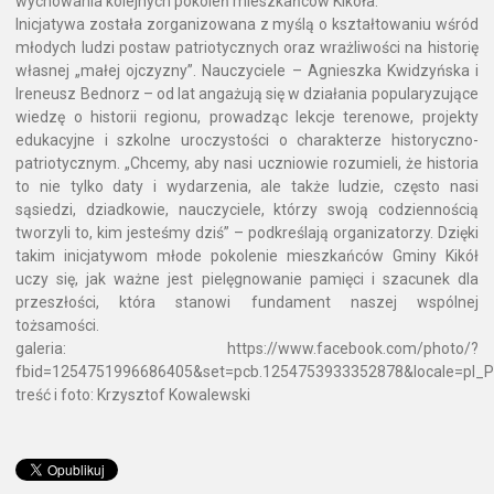
wychowania kolejnych pokoleń mieszkańców Kikoła.
Inicjatywa została zorganizowana z myślą o kształtowaniu wśród
młodych ludzi postaw patriotycznych oraz wrażliwości na historię
własnej „małej ojczyzny”. Nauczyciele – Agnieszka Kwidzyńska i
Ireneusz Bednorz – od lat angażują się w działania popularyzujące
wiedzę o historii regionu, prowadząc lekcje terenowe, projekty
edukacyjne i szkolne uroczystości o charakterze historyczno-
patriotycznym. „Chcemy, aby nasi uczniowie rozumieli, że historia
to nie tylko daty i wydarzenia, ale także ludzie, często nasi
sąsiedzi, dziadkowie, nauczyciele, którzy swoją codziennością
tworzyli to, kim jesteśmy dziś” – podkreślają organizatorzy. Dzięki
takim inicjatywom młode pokolenie mieszkańców Gminy Kikół
uczy się, jak ważne jest pielęgnowanie pamięci i szacunek dla
przeszłości, która stanowi fundament naszej wspólnej
tożsamości.
galeria: https://www.facebook.com/photo/?
fbid=1254751996686405&set=pcb.1254753933352878&locale=pl_P
treść i foto: Krzysztof Kowalewski