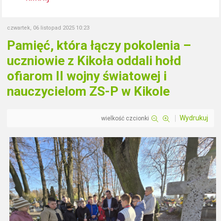
czwartek, 06 listopad 2025 10:23
Pamięć, która łączy pokolenia –
uczniowie z Kikoła oddali hołd
ofiarom II wojny światowej i
nauczycielom ZS-P w Kikole
Wydrukuj
wielkość czcionki