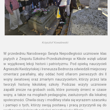
Krzysztof Kowalewski
W przededniu Narodowego Święta Niepodległości uczniowie klas
piątych z Zespołu Szkolno-Przedszkolnego w Kikole wzięli udział
w wyjątkowej lekcji historii i patriotyzmu. Pod opieką nauczycieli
Agnieszki Kwidzyńskiej i Ireneusza Bednorza odwiedzili miejscowy
cmentarz parafialny, aby oddać hołd ofiarom pierwszych dni II
wojny światowej oraz zmarłym nauczycielom, którzy przez lata
tworzyli historię kikolskiej szkoły. Podczas wizyty uczniowie
zapalili znicze na grobach osób, które poniosły śmierć w czasie
wojny, a także na mogiłach pedagogów, zasłużonych dla lokalnej
społeczności. Chwila ciszy i modlitwy stała się wyrazem szacunku
i pamięci o tych, którzy swoją postawą i pracą przyczynili się do