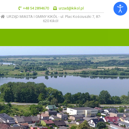
+48 54 2894670
urzad@kikol.pl
URZĄD MIASTA I GMINY KIKÓŁ - ul. Plac Kościuszki 7, 87-
620 Kikół