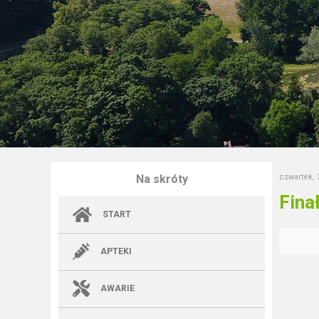
Na skróty
czwartek, 
Fina
START
APTEKI
AWARIE