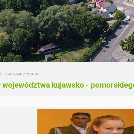
31 październik 2019 07:45
ł województwa kujawsko - pomorskiego