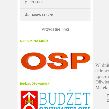
PARAFIE
MAPA STRONY
Przydatne linki
OSP GMINA KIKÓŁ
W dniu
chłopc
uplaso
Oliwie
Budżet Obywatelski
Marek 
T
Z