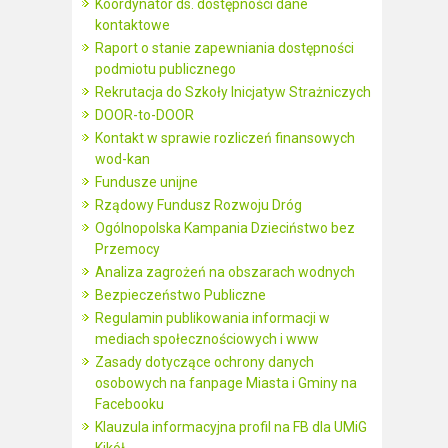
Koordynator ds. dostępności dane
kontaktowe
Raport o stanie zapewniania dostępności
podmiotu publicznego
Rekrutacja do Szkoły Inicjatyw Strażniczych
DOOR-to-DOOR
Kontakt w sprawie rozliczeń finansowych
wod-kan
Fundusze unijne
Rządowy Fundusz Rozwoju Dróg
Ogólnopolska Kampania Dzieciństwo bez
Przemocy
Analiza zagrożeń na obszarach wodnych
Bezpieczeństwo Publiczne
Regulamin publikowania informacji w
mediach społecznościowych i www
Zasady dotyczące ochrony danych
osobowych na fanpage Miasta i Gminy na
Facebooku
Klauzula informacyjna profil na FB dla UMiG