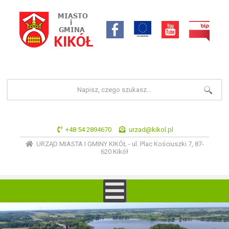
+48 54 2894670
urzad@kikol.pl
URZĄD MIASTA I GMINY KIKÓŁ - ul. Plac Kościuszki 7, 87-
620 Kikół