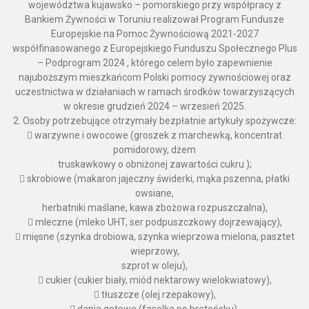
województwa kujawsko – pomorskiego przy współpracy z
Bankiem Żywności w Toruniu realizował Program Fundusze
Europejskie na Pomoc Żywnościową 2021-2027
współfinasowanego z Europejskiego Funduszu Społecznego Plus
– Podprogram 2024 , którego celem było zapewnienie
najuboższym mieszkańcom Polski pomocy żywnościowej oraz
uczestnictwa w działaniach w ramach środków towarzyszących
w okresie grudzień 2024 – wrzesień 2025.
2. Osoby potrzebujące otrzymały bezpłatnie artykuły spożywcze:
 warzywne i owocowe (groszek z marchewką, koncentrat
pomidorowy, dżem
truskawkowy o obniżonej zawartości cukru );
 skrobiowe (makaron jajeczny świderki, mąka pszenna, płatki
owsiane,
herbatniki maślane, kawa zbożowa rozpuszczalna),
 mleczne (mleko UHT, ser podpuszczkowy dojrzewający),
 mięsne (szynka drobiowa, szynka wieprzowa mielona, pasztet
wieprzowy,
szprot w oleju),
 cukier (cukier biały, miód nektarowy wielokwiatowy),
 tłuszcze (olej rzepakowy),