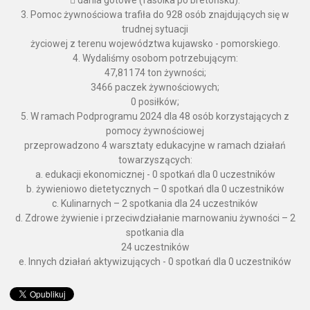
 dania gotowe (fasolka po bretońsku).
3. Pomoc żywnościowa trafiła do 928 osób znajdujących się w
trudnej sytuacji
życiowej z terenu województwa kujawsko - pomorskiego.
4. Wydaliśmy osobom potrzebującym:
47,81174 ton żywności;
3466 paczek żywnościowych;
0 posiłków;
5. W ramach Podprogramu 2024 dla 48 osób korzystających z
pomocy żywnościowej
przeprowadzono 4 warsztaty edukacyjne w ramach działań
towarzyszących:
a. edukacji ekonomicznej - 0 spotkań dla 0 uczestników
b. żywieniowo dietetycznych – 0 spotkań dla 0 uczestników
c. Kulinarnych – 2 spotkania dla 24 uczestników
d. Zdrowe żywienie i przeciwdziałanie marnowaniu żywności – 2
spotkania dla
24 uczestników
e. Innych działań aktywizujących - 0 spotkań dla 0 uczestników