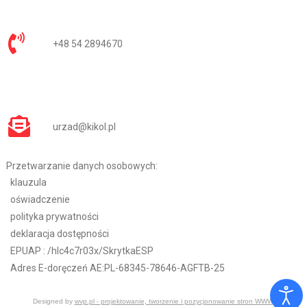
+48 54 2894670
urzad@kikol.pl
Przetwarzanie danych osobowych:
klauzula
oświadczenie
polityka prywatności
deklaracja dostępności
EPUAP :
/hlc4c7r03x/SkrytkaESP
Adres E-doręczeń AE:PL-68345-78646-AGFTB-25
Designed by
wvp.pl - projektowanie, tworzenie i pozycjonowanie stron WWW
.