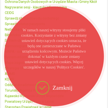
Ochrona Danych Osobowych w Urzędzie Miasta i Gminy Kikół
Nagrywanie sesji - klauzula informacyjna
CEIDG
Sprawdź status dowodu osobistego
Sprawdź status paszportu
Niebieska linia
W ramach naszej witryny stosujemy pliki
Biblioteka i Ośrodek Kultury
cookies. Korzystanie z witryny bez zmiany
ustawień dotyczących cookies oznacza, że
System obsługi mieszkańca
będą one zamieszczane w Państwa
Harmonogram odbioru odpadów
urządzeniu końcowym. Możecie Państwo
MAPA - ocena jakości powietrza
dokonać w każdym czasie zmiany
System informacji przestrzennej
ustawień dotyczących cookies. Więcej
Mapa zagrożeń bezpieczeństwa
szczegółów w naszej 'Polityce Cookies'.
Strategia ORSG
ARiMR
KOWR
Oddział doradztwa rolniczego w Minikowie
Zamknij
Toruńska Agencja Rozwoju Regionalnego
Kujawsko-Pomorski Urząd Wojewódzki
Powiatowy Urząd Pracy w Lipnie
Starostwo Powiatowe w Lipnie