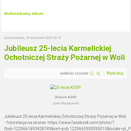
Multimedialny album
poniedziałek, 29 wrzesień 2025 09:13
Jubileusz 25-lecia Karmelickiej
Ochotniczej Straży Pożarnej w Woli
Wydrukuj
wielkość czcionki
25-lecie KOSP
Jozef Myszkowski
Jubileusz 25-lecia Karmelickiej Ochotniczej Straży Pożarnej w Woli
- fotorelacja na stronie: https://www.facebook.com/photo/?
fbid=1220661893428749&set=pcb.1220665900095015&locale=pl_P