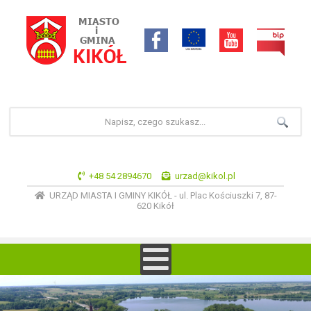
+48 54 2894670
urzad@kikol.pl
URZĄD MIASTA I GMINY KIKÓŁ - ul. Plac Kościuszki 7, 87-
620 Kikół