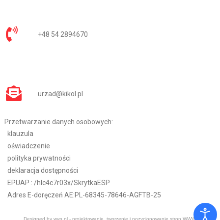
+48 54 2894670
urzad@kikol.pl
Przetwarzanie danych osobowych:
klauzula
oświadczenie
polityka prywatności
deklaracja dostępności
EPUAP :
/hlc4c7r03x/SkrytkaESP
Adres E-doręczeń AE:PL-68345-78646-AGFTB-25
Designed by
wvp.pl - projektowanie, tworzenie i pozycjonowanie stron WWW
.