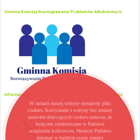
Gminna Komisja Rozwiązywania Problemów Alkoholowych
Informacje dotyczące Centralnego Portu Komunikacyjnego
W ramach naszej witryny stosujemy pliki
cookies. Korzystanie z witryny bez zmiany
ustawień dotyczących cookies oznacza, że
będą one zamieszczane w Państwa
urządzeniu końcowym. Możecie Państwo
dokonać w każdym czasie zmiany