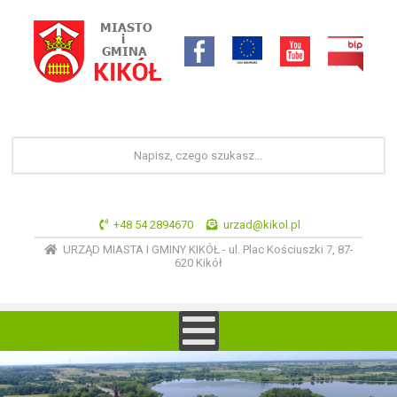
+48 54 2894670
urzad@kikol.pl
URZĄD MIASTA I GMINY KIKÓŁ - ul. Plac Kościuszki 7, 87-
620 Kikół