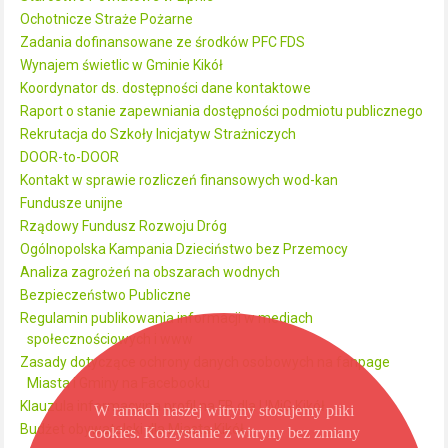
Ochotnicze Straże Pożarne
Zadania dofinansowane ze środków PFC FDS
Wynajem świetlic w Gminie Kikół
Koordynator ds. dostępności dane kontaktowe
Raport o stanie zapewniania dostępności podmiotu publicznego
Rekrutacja do Szkoły Inicjatyw Strażniczych
DOOR-to-DOOR
Kontakt w sprawie rozliczeń finansowych wod-kan
Fundusze unijne
Rządowy Fundusz Rozwoju Dróg
Ogólnopolska Kampania Dzieciństwo bez Przemocy
Analiza zagrożeń na obszarach wodnych
Bezpieczeństwo Publiczne
Regulamin publikowania informacji w mediach
społecznościowych i www
Zasady dotyczące ochrony danych osobowych na fanpage
Miasta i Gminy na Facebooku
Klauzula informacyjna profil na FB dla UMiG Kikół
W ramach naszej witryny stosujemy pliki
Budżet obywatelski dla Miasta Kikół
cookies. Korzystanie z witryny bez zmiany