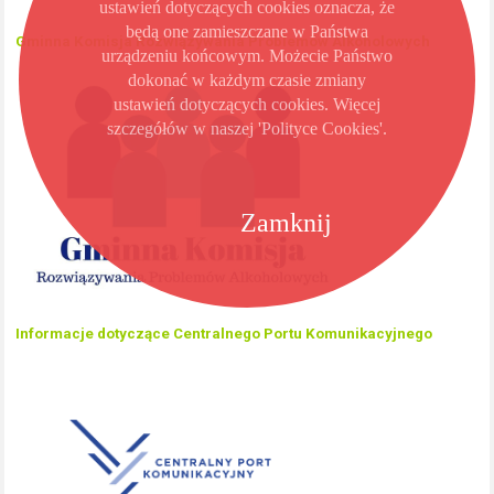
ustawień dotyczących cookies oznacza, że
będą one zamieszczane w Państwa
Gminna Komisja Rozwiązywania Problemów Alkoholowych
urządzeniu końcowym. Możecie Państwo
dokonać w każdym czasie zmiany
ustawień dotyczących cookies. Więcej
szczegółów w naszej 'Polityce Cookies'.
Zamknij
Informacje dotyczące Centralnego Portu Komunikacyjnego