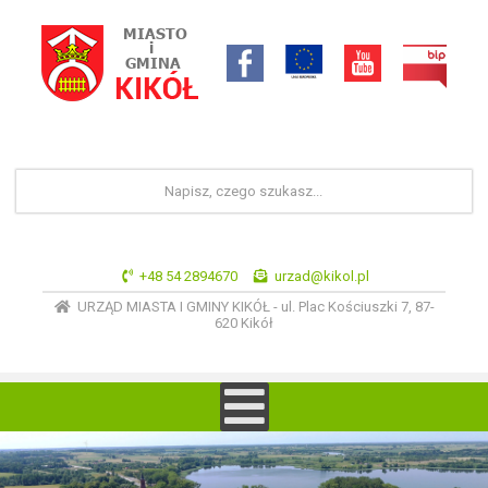
+48 54 2894670
urzad@kikol.pl
URZĄD MIASTA I GMINY KIKÓŁ - ul. Plac Kościuszki 7, 87-
620 Kikół