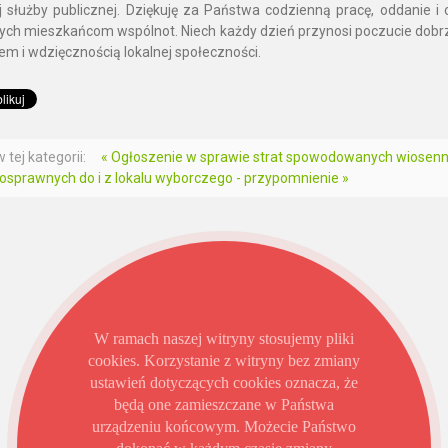
j służby publicznej. Dziękuję za Państwa codzienną pracę, oddanie 
ych mieszkańcom wspólnot. Niech każdy dzień przynosi poczucie dobrze
em i wdzięcznością lokalnej społeczności.
 tej kategorii:
« Ogłoszenie w sprawie strat spowodowanych wiosen
osprawnych do i z lokalu wyborczego - przypomnienie »
W ramach naszej witryny stosujemy pliki
cookies. Korzystanie z witryny bez zmiany
ustawień dotyczących cookies oznacza, że
będą one zamieszczane w Państwa
urządzeniu końcowym. Możecie Państwo