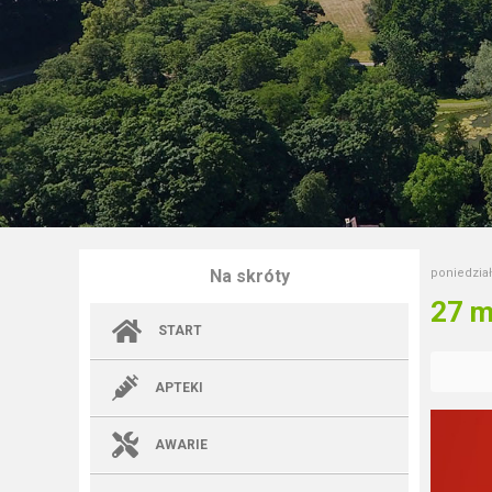
Na skróty
poniedział
27 m
START
APTEKI
AWARIE