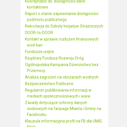
Koordynator ds. dostępności dane
kontaktowe
Raport o stanie zapewniania dostępności
podmiotu publicznego
Rekrutacja do Szkoły Inicjatyw Strażniczych
DOOR-to-DOOR
Kontakt w sprawie rozliczeń finansowych
wod-kan
Fundusze unijne
Rządowy Fundusz Rozwoju Dróg
Ogólnopolska Kampania Dzieciństwo bez
Przemocy
Analiza zagrożeń na obszarach wodnych
Bezpieczeństwo Publiczne
Regulamin publikowania informacji w
mediach społecznościowych i www
Zasady dotyczące ochrony danych
osobowych na fanpage Miasta i Gminy na
Facebooku
Klauzula informacyjna profil na FB dla UMiG