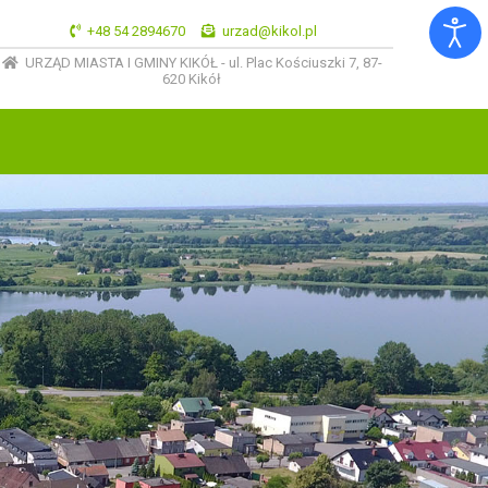
+48 54 2894670
urzad@kikol.pl
URZĄD MIASTA I GMINY KIKÓŁ - ul. Plac Kościuszki 7, 87-
620 Kikół