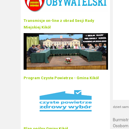
Transmisje on-line z obrad Sesji Rady
Miejskiej Kikół
Program Czyste Powietrze - Gmina Kikół
dzień sa
Burmist
Osobom z
Plan ogólny Gminy Kikół