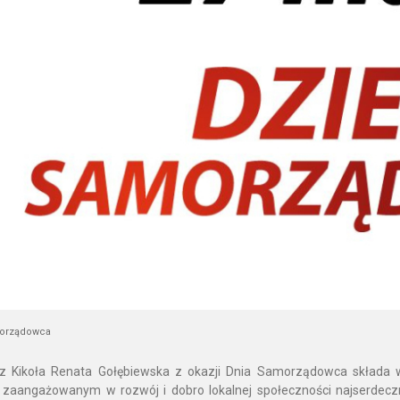
morządowca
rz Kikoła Renata Gołębiewska z okazji Dnia Samorządowca skła
aangażowanym w rozwój i dobro lokalnej społeczności najserdeczni