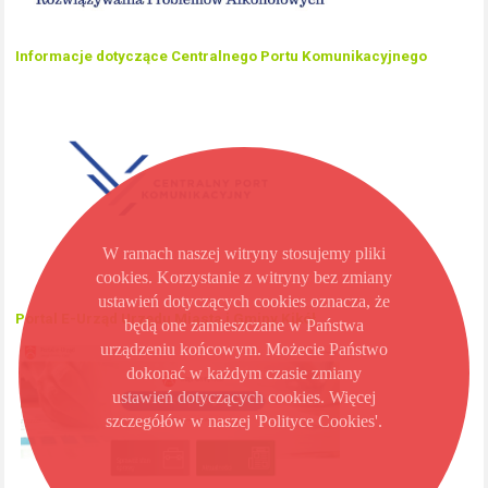
Informacje dotyczące Centralnego Portu Komunikacyjnego
W ramach naszej witryny stosujemy pliki
cookies. Korzystanie z witryny bez zmiany
ustawień dotyczących cookies oznacza, że
Portal E-Urząd Urzędu Miasta i Gminy Kikół
będą one zamieszczane w Państwa
urządzeniu końcowym. Możecie Państwo
dokonać w każdym czasie zmiany
ustawień dotyczących cookies. Więcej
szczegółów w naszej 'Polityce Cookies'.