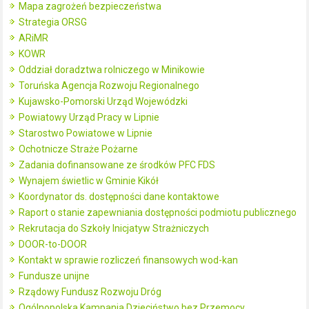
Mapa zagrożeń bezpieczeństwa
Strategia ORSG
ARiMR
KOWR
Oddział doradztwa rolniczego w Minikowie
Toruńska Agencja Rozwoju Regionalnego
Kujawsko-Pomorski Urząd Wojewódzki
Powiatowy Urząd Pracy w Lipnie
Starostwo Powiatowe w Lipnie
Ochotnicze Straże Pożarne
Zadania dofinansowane ze środków PFC FDS
Wynajem świetlic w Gminie Kikół
Koordynator ds. dostępności dane kontaktowe
Raport o stanie zapewniania dostępności podmiotu publicznego
Rekrutacja do Szkoły Inicjatyw Strażniczych
DOOR-to-DOOR
Kontakt w sprawie rozliczeń finansowych wod-kan
Fundusze unijne
Rządowy Fundusz Rozwoju Dróg
Ogólnopolska Kampania Dzieciństwo bez Przemocy