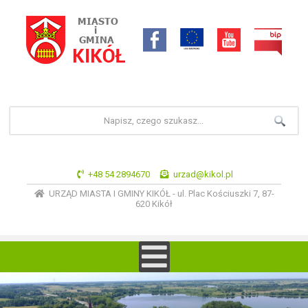
+48 54 2894670
urzad@kikol.pl
URZĄD MIASTA I GMINY KIKÓŁ - ul. Plac Kościuszki 7, 87-
620 Kikół