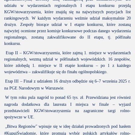
udziału w wydarzeniach regionalnych I etapu konkursu przejdą
KGW/stowarzyszenia, które znajdą się na najwyższych pozycjach list
rankingowych. W każdym wydarzeniu weźmie udział maksymalnie 20
drużyn. Zespoły biorące udział w I etapie konkursu, które zostaną
najwyżej ocenione przez komisje konkursowe podczas danego wydarzenia
regionalnego, zostaną zakwalifikowane do II etapu, tj. półfinału
konkursu.
Etap II – KGW/stowarzyszenia, które zajmą 1. miejsce w wydarzeniach
regionalnych, wezmą udział w półfinałach wojewódzkich. 16 zespołów,
które zdobędą 1. miejsce w II etapie konkursu – po 1 z każdego
województwa – zakwalifikuje się do finału ogólnopolskiego.
Etap III – Finał z udziałem 16 drużyn odbędzie się 6–7 września 2025 r.
na PGE Narodowym w Warszawie.
W tym roku pula nagród to ponad 65 tys. zł. Przewidziana jest również
nagroda dodatkowa dla laureata I miejsca w finale – wyjazd
przedstawicieli KGW/stowarzyszenia na zagraniczne targi rolno-
spożywcze w UE.
„Bitwa Regionów" wpisuje się w ideę działań prowadzonych pod hasłem
#KupujŚwiadomie, które promują wybór polskich artykułów rolno-