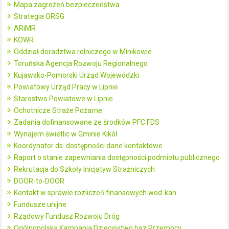
Mapa zagrożeń bezpieczeństwa
Strategia ORSG
ARiMR
KOWR
Oddział doradztwa rolniczego w Minikowie
Toruńska Agencja Rozwoju Regionalnego
Kujawsko-Pomorski Urząd Wojewódzki
Powiatowy Urząd Pracy w Lipnie
Starostwo Powiatowe w Lipnie
Ochotnicze Straże Pożarne
Zadania dofinansowane ze środków PFC FDS
Wynajem świetlic w Gminie Kikół
Koordynator ds. dostępności dane kontaktowe
Raport o stanie zapewniania dostępności podmiotu publicznego
Rekrutacja do Szkoły Inicjatyw Strażniczych
DOOR-to-DOOR
Kontakt w sprawie rozliczeń finansowych wod-kan
Fundusze unijne
Rządowy Fundusz Rozwoju Dróg
Ogólnopolska Kampania Dzieciństwo bez Przemocy