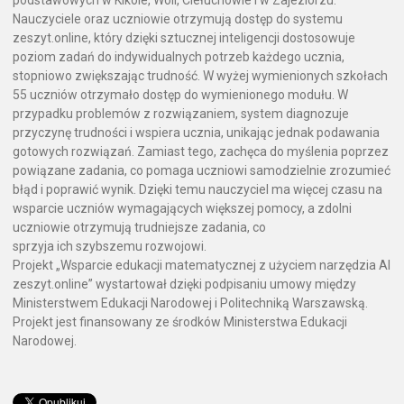
podstawowych w Kikole, Woli, Ciełuchowie i w Zajeziorzu.
Nauczyciele oraz uczniowie otrzymują dostęp do systemu
zeszyt.online, który dzięki sztucznej inteligencji dostosowuje
poziom zadań do indywidualnych potrzeb każdego ucznia,
stopniowo zwiększając trudność. W wyżej wymienionych szkołach
55 uczniów otrzymało dostęp do wymienionego modułu. W
przypadku problemów z rozwiązaniem, system diagnozuje
przyczynę trudności i wspiera ucznia, unikając jednak podawania
gotowych rozwiązań. Zamiast tego, zachęca do myślenia poprzez
powiązane zadania, co pomaga uczniowi samodzielnie zrozumieć
błąd i poprawić wynik. Dzięki temu nauczyciel ma więcej czasu na
wsparcie uczniów wymagających większej pomocy, a zdolni
uczniowie otrzymują trudniejsze zadania, co
sprzyja ich szybszemu rozwojowi.
Projekt „Wsparcie edukacji matematycznej z użyciem narzędzia AI
zeszyt.online” wystartował dzięki podpisaniu umowy między
Ministerstwem Edukacji Narodowej i Politechniką Warszawską.
Projekt jest finansowany ze środków Ministerstwa Edukacji
Narodowej.