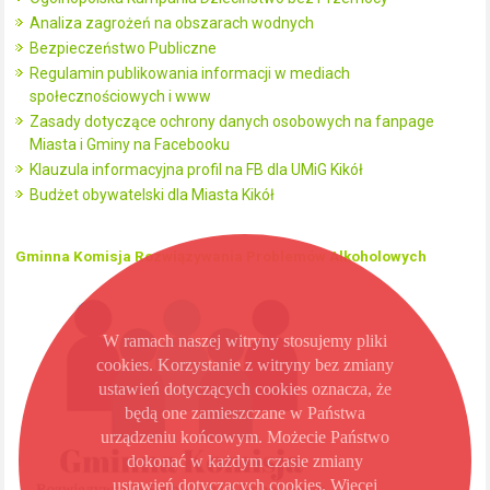
Analiza zagrożeń na obszarach wodnych
Bezpieczeństwo Publiczne
Regulamin publikowania informacji w mediach
społecznościowych i www
Zasady dotyczące ochrony danych osobowych na fanpage
Miasta i Gminy na Facebooku
Klauzula informacyjna profil na FB dla UMiG Kikół
Budżet obywatelski dla Miasta Kikół
Gminna Komisja Rozwiązywania Problemów Alkoholowych
W ramach naszej witryny stosujemy pliki
cookies. Korzystanie z witryny bez zmiany
ustawień dotyczących cookies oznacza, że
będą one zamieszczane w Państwa
urządzeniu końcowym. Możecie Państwo
dokonać w każdym czasie zmiany
ustawień dotyczących cookies. Więcej