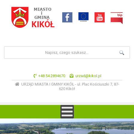
+48 54 2894670
urzad@kikol.pl
URZĄD MIASTA I GMINY KIKÓŁ - ul. Plac Kościuszki 7, 87-
620 Kikół