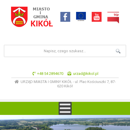
+48 54 2894670
urzad@kikol.pl
URZĄD MIASTA I GMINY KIKÓŁ - ul. Plac Kościuszki 7, 87-
620 Kikół