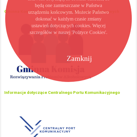
będą one zamieszczane w Państwa
Gminna Komisja Rozwiązywania Problemów Alkoholowych
urządzeniu końcowym. Możecie Państwo
dokonać w każdym czasie zmiany
ustawień dotyczących cookies. Więcej
szczegółów w naszej 'Polityce Cookies'.
Zamknij
Informacje dotyczące Centralnego Portu Komunikacyjnego