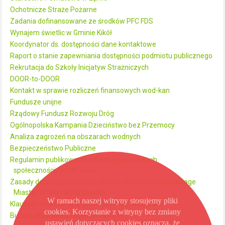
Ochotnicze Straże Pożarne
Zadania dofinansowane ze środków PFC FDS
Wynajem świetlic w Gminie Kikół
Koordynator ds. dostępności dane kontaktowe
Raport o stanie zapewniania dostępności podmiotu publicznego
Rekrutacja do Szkoły Inicjatyw Strażniczych
DOOR-to-DOOR
Kontakt w sprawie rozliczeń finansowych wod-kan
Fundusze unijne
Rządowy Fundusz Rozwoju Dróg
Ogólnopolska Kampania Dzieciństwo bez Przemocy
Analiza zagrożeń na obszarach wodnych
Bezpieczeństwo Publiczne
Regulamin publikowania informacji w mediach
społecznościowych i www
Zasady dotyczące ochrony danych osobowych na fanpage
Miasta i Gminy na Facebooku
W ramach naszej witryny stosujemy pliki
Klauzula informacyjna profil na FB dla UMiG Kikół
cookies. Korzystanie z witryny bez zmiany
Budżet obywatelski dla Miasta Kikół
ustawień dotyczących cookies oznacza, że