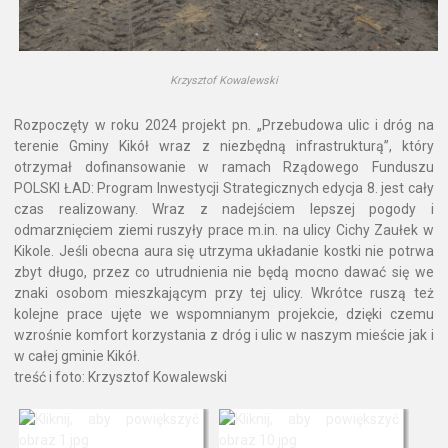
Krzysztof Kowalewski
Rozpoczęty w roku 2024 projekt pn. „Przebudowa ulic i dróg na
terenie Gminy Kikół wraz z niezbędną infrastrukturą”, który
otrzymał dofinansowanie w ramach Rządowego Funduszu
POLSKI ŁAD: Program Inwestycji Strategicznych edycja 8. jest cały
czas realizowany. Wraz z nadejściem lepszej pogody i
odmarznięciem ziemi ruszyły prace m.in. na ulicy Cichy Zaułek w
Kikole. Jeśli obecna aura się utrzyma układanie kostki nie potrwa
zbyt długo, przez co utrudnienia nie będą mocno dawać się we
znaki osobom mieszkającym przy tej ulicy. Wkrótce ruszą też
kolejne prace ujęte we wspomnianym projekcie, dzięki czemu
wzrośnie komfort korzystania z dróg i ulic w naszym mieście jak i
w całej gminie Kikół.
treść i foto: Krzysztof Kowalewski