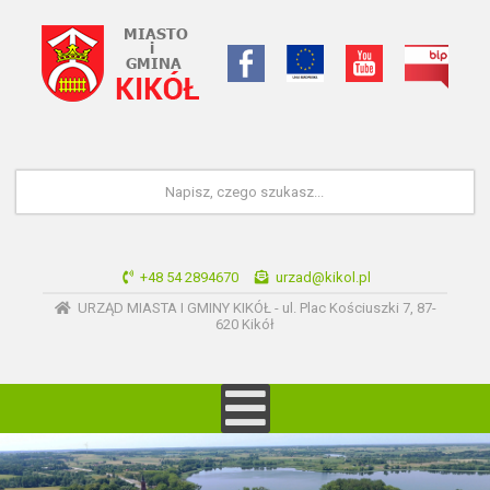
+48 54 2894670
urzad@kikol.pl
URZĄD MIASTA I GMINY KIKÓŁ - ul. Plac Kościuszki 7, 87-
620 Kikół