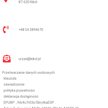
87-620 Kikół
+48 54 2894670
urzad@kikol.pl
Przetwarzanie danych osobowych:
klauzula
oświadczenie
polityka prywatności
deklaracja dostępności
EPUAP :
/hlc4c7r03x/SkrytkaESP