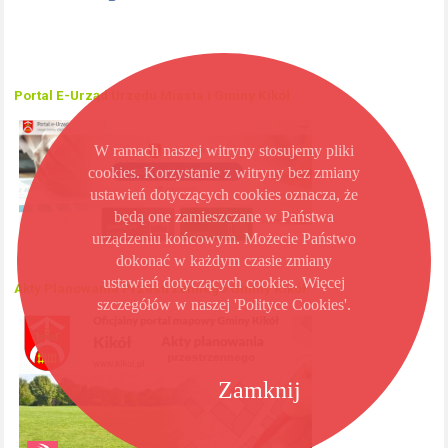
Portal E-Urząd Urzędu Miasta i Gminy Kikół
W ramach naszej witryny stosujemy pliki
cookies. Korzystanie z witryny bez zmiany
ustawień dotyczących cookies oznacza, że
będą one zamieszczane w Państwa
urządzeniu końcowym. Możecie Państwo
dokonać w każdym czasie zmiany
ustawień dotyczących cookies. Więcej
Akty Planowania Przestrzennego Gminy Kikół
szczegółów w naszej 'Polityce Cookies'.
Zamknij