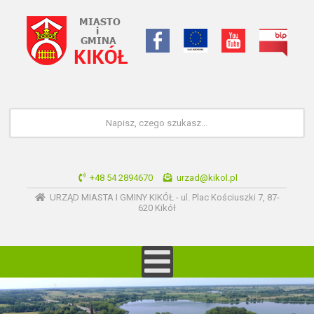
+48 54 2894670
urzad@kikol.pl
URZĄD MIASTA I GMINY KIKÓŁ - ul. Plac Kościuszki 7, 87-
620 Kikół