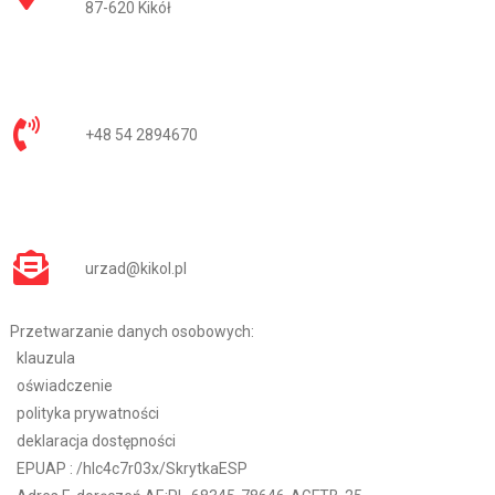
87-620 Kikół
+48 54 2894670
urzad@kikol.pl
Przetwarzanie danych osobowych:
klauzula
oświadczenie
polityka prywatności
deklaracja dostępności
EPUAP :
/hlc4c7r03x/SkrytkaESP