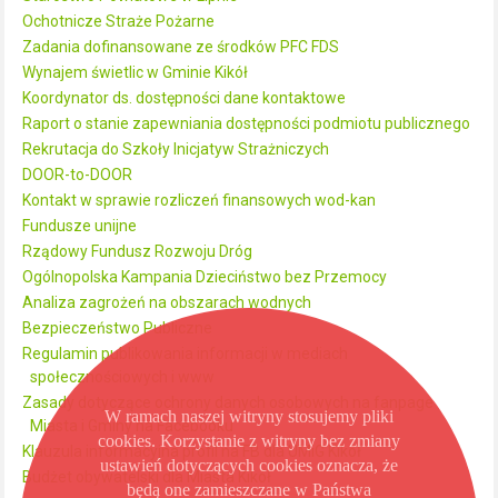
Ochotnicze Straże Pożarne
Zadania dofinansowane ze środków PFC FDS
Wynajem świetlic w Gminie Kikół
Koordynator ds. dostępności dane kontaktowe
Raport o stanie zapewniania dostępności podmiotu publicznego
Rekrutacja do Szkoły Inicjatyw Strażniczych
DOOR-to-DOOR
Kontakt w sprawie rozliczeń finansowych wod-kan
Fundusze unijne
Rządowy Fundusz Rozwoju Dróg
Ogólnopolska Kampania Dzieciństwo bez Przemocy
Analiza zagrożeń na obszarach wodnych
Bezpieczeństwo Publiczne
Regulamin publikowania informacji w mediach
społecznościowych i www
Zasady dotyczące ochrony danych osobowych na fanpage
W ramach naszej witryny stosujemy pliki
Miasta i Gminy na Facebooku
cookies. Korzystanie z witryny bez zmiany
Klauzula informacyjna profil na FB dla UMiG Kikół
ustawień dotyczących cookies oznacza, że
Budżet obywatelski dla Miasta Kikół
będą one zamieszczane w Państwa