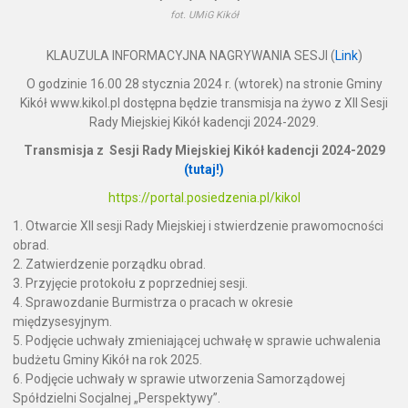
fot. UMiG Kikół
KLAUZULA INFORMACYJNA NAGRYWANIA SESJI (
Link
)
O godzinie 16.00 28 stycznia 2024 r. (wtorek) na stronie Gminy
Kikół www.kikol.pl dostępna będzie transmisja na żywo z XII Sesji
Rady Miejskiej Kikół kadencji 2024-2029.
Transmisja z
Sesji Rady Miejskiej Kikół kadencji 2024-2029
(tutaj!)
https://portal.posiedzenia.pl/kikol
1. Otwarcie XII sesji Rady Miejskiej i stwierdzenie prawomocności
obrad.
2. Zatwierdzenie porządku obrad.
3. Przyjęcie protokołu z poprzedniej sesji.
4. Sprawozdanie Burmistrza o pracach w okresie
międzysesyjnym.
5. Podjęcie uchwały zmieniającej uchwałę w sprawie uchwalenia
budżetu Gminy Kikół na rok 2025.
6. Podjęcie uchwały w sprawie utworzenia Samorządowej
Spółdzielni Socjalnej „Perspektywy”.