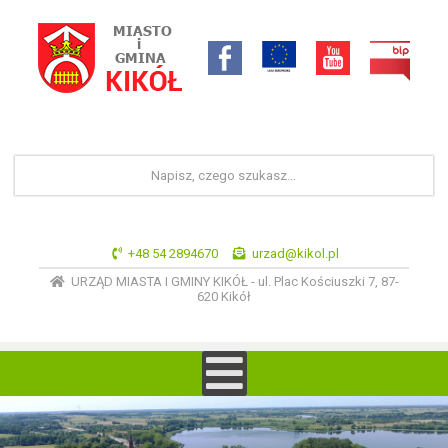
+48 54 2894670
urzad@kikol.pl
URZĄD MIASTA I GMINY KIKÓŁ - ul. Plac Kościuszki 7, 87-
620 Kikół