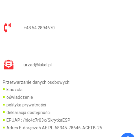
+48 54 2894670
urzad@kikol.pl
Przetwarzanie danych osobowych:
klauzula
oświadczenie
polityka prywatności
deklaracja dostępności
EPUAP :
/hlc4c7r03x/SkrytkaESP
Adres E-doręczeń AE:PL-68345-78646-AGFTB-25