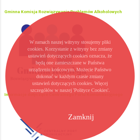
Gminna Komisja Rozwiązywania Problemów Alkoholowych
W ramach naszej witryny stosujemy pliki
cookies. Korzystanie z witryny bez zmiany
ustawień dotyczących cookies oznacza, że
będą one zamieszczane w Państwa
urządzeniu końcowym. Możecie Państwo
dokonać w każdym czasie zmiany
ustawień dotyczących cookies. Więcej
szczegółów w naszej 'Polityce Cookies'.
Informacje dotyczące Centralnego Portu Komunikacyjnego
Zamknij