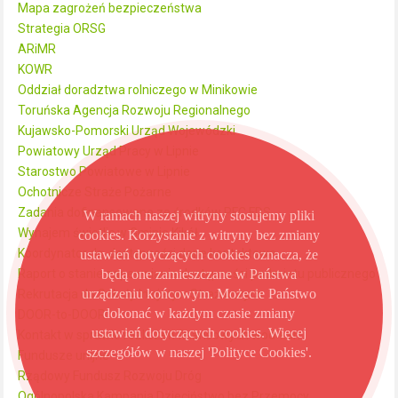
Mapa zagrożeń bezpieczeństwa
Strategia ORSG
ARiMR
KOWR
Oddział doradztwa rolniczego w Minikowie
Toruńska Agencja Rozwoju Regionalnego
Kujawsko-Pomorski Urząd Wojewódzki
Powiatowy Urząd Pracy w Lipnie
Starostwo Powiatowe w Lipnie
Ochotnicze Straże Pożarne
Zadania dofinansowane ze środków PFC FDS
W ramach naszej witryny stosujemy pliki
Wynajem świetlic w Gminie Kikół
cookies. Korzystanie z witryny bez zmiany
Koordynator ds. dostępności dane kontaktowe
ustawień dotyczących cookies oznacza, że
będą one zamieszczane w Państwa
Raport o stanie zapewniania dostępności podmiotu publicznego
urządzeniu końcowym. Możecie Państwo
Rekrutacja do Szkoły Inicjatyw Strażniczych
dokonać w każdym czasie zmiany
DOOR-to-DOOR
ustawień dotyczących cookies. Więcej
Kontakt w sprawie rozliczeń finansowych wod-kan
szczegółów w naszej 'Polityce Cookies'.
Fundusze unijne
Rządowy Fundusz Rozwoju Dróg
Ogólnopolska Kampania Dzieciństwo bez Przemocy