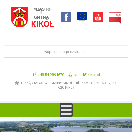
+48 54 2894670
urzad@kikol.pl
URZĄD MIASTA I GMINY KIKÓŁ - ul. Plac Kościuszki 7, 87-
620 Kikół