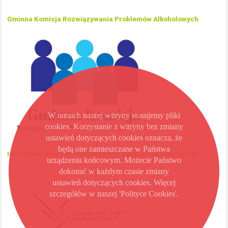
Gminna Komisja Rozwiązywania Problemów Alkoholowych
W ramach naszej witryny stosujemy pliki
cookies. Korzystanie z witryny bez zmiany
ustawień dotyczących cookies oznacza, że
będą one zamieszczane w Państwa
Informacje dotyczące Centralnego Portu Komunikacyjnego
urządzeniu końcowym. Możecie Państwo
dokonać w każdym czasie zmiany
ustawień dotyczących cookies. Więcej
szczegółów w naszej 'Polityce Cookies'.