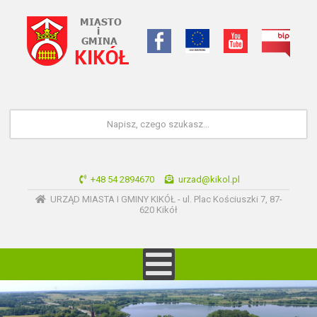
+48 54 2894670
urzad@kikol.pl
URZĄD MIASTA I GMINY KIKÓŁ - ul. Plac Kościuszki 7, 87-
620 Kikół