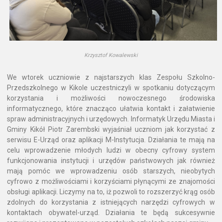
Krzysztof Kowalewski
We wtorek uczniowie z najstarszych klas Zespołu Szkolno-
Przedszkolnego w Kikole uczestniczyli w spotkaniu dotyczącym
korzystania i możliwości nowoczesnego środowiska
informatycznego, które znacząco ułatwia kontakt i załatwienie
spraw administracyjnych i urzędowych. Informatyk Urzędu Miasta i
Gminy Kikół Piotr Zarembski wyjaśniał uczniom jak korzystać z
serwisu E-Urząd oraz aplikacji M-Instytucja. Działania te mają na
celu wprowadzenie młodych ludzi w obecny cyfrowy system
funkcjonowania instytucji i urzędów państwowych jak również
mają pomóc we wprowadzeniu osób starszych, nieobytych
cyfrowo z możliwościami i korzyściami płynącymi ze znajomości
obsługi aplikacji. Liczymy na to, iż pozwoli to rozszerzyć krąg osób
zdolnych do korzystania z istniejących narzędzi cyfrowych w
kontaktach obywatel-urząd. Działania te będą sukcesywnie