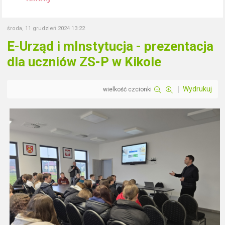
środa, 11 grudzień 2024 13:22
E-Urząd i mInstytucja - prezentacja
dla uczniów ZS-P w Kikole
Wydrukuj
wielkość czcionki