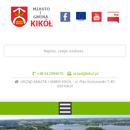
+48 54 2894670
urzad@kikol.pl
URZĄD MIASTA I GMINY KIKÓŁ - ul. Plac Kościuszki 7, 87-
620 Kikół