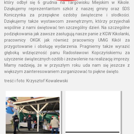
który odbył się 6 grudnia na Targowisku Miejskim w Kikole.
Dziękujemy reprezentantom szkół z naszej gminy oraz ŚDS
Koniczynka za przepiękne ozdoby świąteczne i słodkości.
Dziękujemy także wystawcom zewnętrznym, którzy przyjechali
wspólnie z nami świętować ten szczególny dzień. Na szczególne
podziękowania jak zawsze zasługują nasze panie z KGW Kikolanki,
pracownicy OKGK jak również pracownicy UMiG Kikół za
przygotowanie i obsługę wydarzenia. Pragniemy także wyrazić
głęboką wdzięczność panu Radosławowi Kopczyńskiemu za
użyczenie świątecznych ozdób i zezwolenie na realizację imprezy.
Mamy nadzieję, że w przyszłym roku uda nam się jeszcze z
większym zainteresowaniem zorganizować to piękne święto.
treść i foto: Krzysztof Kowalewski