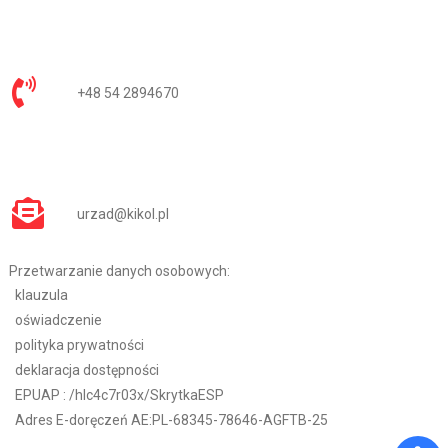
+48 54 2894670
urzad@kikol.pl
Przetwarzanie danych osobowych:
klauzula
oświadczenie
polityka prywatności
deklaracja dostępności
EPUAP :
/hlc4c7r03x/SkrytkaESP
Adres E-doręczeń AE:PL-68345-78646-AGFTB-25