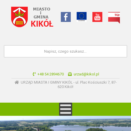
+48 54 2894670
urzad@kikol.pl
URZĄD MIASTA I GMINY KIKÓŁ - ul. Plac Kościuszki 7, 87-
620 Kikół