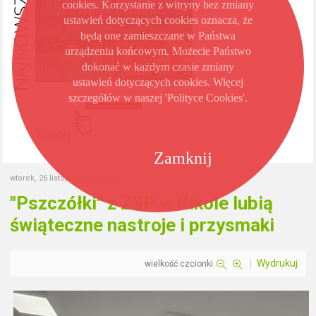
cookies. Korzystanie z witryny bez zmiany
ustawień dotyczących cookies oznacza, że
będą one zamieszczane w Państwa
urządzeniu końcowym. Możecie Państwo
dokonać w każdym czasie zmiany
ustawień dotyczących cookies. Więcej
szczegółów w naszej 'Polityce Cookies'.
Zamknij
wtorek, 26 listopad 2024 13:39
"Pszczółki" z ZSP w Kikole lubią
świąteczne nastroje i przysmaki
Wydrukuj
wielkość czcionki