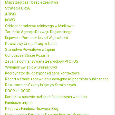
Mapa zagrożeń bezpieczeństwa
Strategia ORSG
ARiMR
KOWR
Oddział doradztwa rolniczego w Minikowie
Toruńska Agencja Rozwoju Regionalnego
Kujawsko-Pomorski Urząd Wojewódzki
Powiatowy Urząd Pracy w Lipnie
Starostwo Powiatowe w Lipnie
Ochotnicze Straże Pożarne
Zadania dofinansowane ze środków PFC FDS
Wynajem świetlic w Gminie Kikół
Koordynator ds. dostępności dane kontaktowe
Raport o stanie zapewniania dostępności podmiotu publicznego
Rekrutacja do Szkoły Inicjatyw Strażniczych
DOOR-to-DOOR
Kontakt w sprawie rozliczeń finansowych wod-kan
Fundusze unijne
Rządowy Fundusz Rozwoju Dróg
Ogólnopolska Kampania Dzieciństwo bez Przemocy