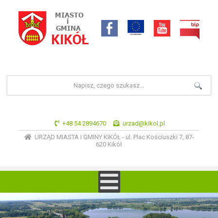
+48 54 2894670
urzad@kikol.pl
URZĄD MIASTA I GMINY KIKÓŁ - ul. Plac Kościuszki 7, 87-
620 Kikół