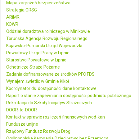
Mapa zagrożeń bezpieczeństwa
Strategia ORSG
ARiMR
KOWR
Oddział doradztwa rolniczego w Minikowie
Toruńska Agencja Rozwoju Regionalnego
Kujawsko-Pomorski Urząd Wojewódzki
Powiatowy Urząd Pracy w Lipnie
Starostwo Powiatowe w Lipnie
Ochotnicze Straże Pożarne
Zadania dofinansowane ze środków PFC FDS
Wynajem świetlic w Gminie Kikół
Koordynator ds. dostępności dane kontaktowe
Raport o stanie zapewniania dostępności podmiotu publicznego
Rekrutacja do Szkoły Inicjatyw Strażniczych
DOOR-to-DOOR
Kontakt w sprawie rozliczeń finansowych wod-kan
Fundusze unijne
Rządowy Fundusz Rozwoju Dróg
Ogólnopolska Kampania Dzieciństwo bez Przemocy