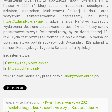
wydarzenia organizatorzy sporządzą raport "Dysleksja [1] w
Polsce w 2024 r.", który zostanie nieodpłatnie udostępniony
szkołom, kuratoriom, Ministerstwu Edukacji i Nauki oraz
wszystkim zainteresowanym. Zapraszamy na stronę
https://zday.pl/dysleksja/
, gdzie znajdą Państwo szczegóły
wydarzenia. Jest ono adresowane do uczniów od 4 klasy szkoły
podstawowej wzwyż. Rekomendujemy, by za dzieci poniżej 13.
roku życia test rozwiązali rodzice lub opiekunowie. To wolna od
opłat inicjatywa portali edukacyjnych Dyktanda.pl [2]i Zday.pl w
ramach Europejskiego Tygodnia Świadomości Dysleksji.
linki internetowe:
[1]
https://zday.pl/dysleksja/
[2]
https://dyktanda.pl/
treść i plakat: nadesłany przez Zday.pl <
bok@zday-online.pl
>
Więcej w tej kategorii:
« Kwalifikacja wojskowa 2024
Wielofunkcyjne boisko sportowe przy ul. Kasztelańskiej w