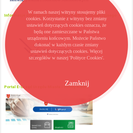
W ramach naszej witryny stosujemy pliki
Informacje dotyczące Centralnego Portu Komunikacyjnego
cookies. Korzystanie z witryny bez zmiany
ustawień dotyczących cookies oznacza, że
będą one zamieszczane w Państwa
urządzeniu końcowym. Możecie Państwo
dokonać w każdym czasie zmiany
ustawień dotyczących cookies. Więcej
szczegółów w naszej 'Polityce Cookies'.
Zamknij
Portal E-Urząd Urzędu Miasta i Gminy Kikół