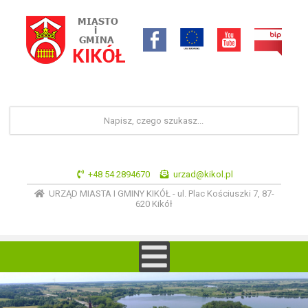
+48 54 2894670
urzad@kikol.pl
URZĄD MIASTA I GMINY KIKÓŁ - ul. Plac Kościuszki 7, 87-
620 Kikół