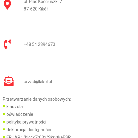
ul. Plac Kościuszki 7
87-620 Kikół
+48 54 2894670
urzad@kikol.pl
Przetwarzanie danych osobowych:
klauzula
oświadczenie
polityka prywatności
deklaracja dostępności
EPUAP :
/hlc4c7r03x/SkrytkaESP