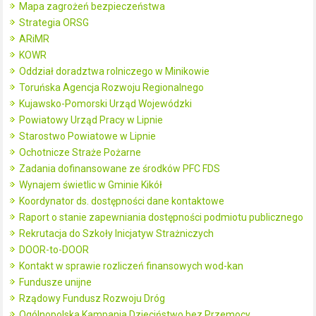
Mapa zagrożeń bezpieczeństwa
Strategia ORSG
ARiMR
KOWR
Oddział doradztwa rolniczego w Minikowie
Toruńska Agencja Rozwoju Regionalnego
Kujawsko-Pomorski Urząd Wojewódzki
Powiatowy Urząd Pracy w Lipnie
Starostwo Powiatowe w Lipnie
Ochotnicze Straże Pożarne
Zadania dofinansowane ze środków PFC FDS
Wynajem świetlic w Gminie Kikół
Koordynator ds. dostępności dane kontaktowe
Raport o stanie zapewniania dostępności podmiotu publicznego
Rekrutacja do Szkoły Inicjatyw Strażniczych
DOOR-to-DOOR
Kontakt w sprawie rozliczeń finansowych wod-kan
Fundusze unijne
Rządowy Fundusz Rozwoju Dróg
Ogólnopolska Kampania Dzieciństwo bez Przemocy