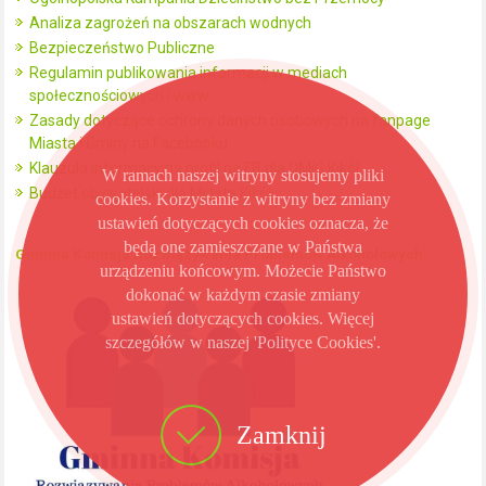
Analiza zagrożeń na obszarach wodnych
Bezpieczeństwo Publiczne
Regulamin publikowania informacji w mediach
społecznościowych i www
Zasady dotyczące ochrony danych osobowych na fanpage
Miasta i Gminy na Facebooku
Klauzula informacyjna profil na FB dla UMiG Kikół
W ramach naszej witryny stosujemy pliki
Budżet obywatelski dla Miasta Kikół
cookies. Korzystanie z witryny bez zmiany
ustawień dotyczących cookies oznacza, że
będą one zamieszczane w Państwa
Gminna Komisja Rozwiązywania Problemów Alkoholowych
urządzeniu końcowym. Możecie Państwo
dokonać w każdym czasie zmiany
ustawień dotyczących cookies. Więcej
szczegółów w naszej 'Polityce Cookies'.
Zamknij