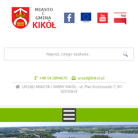
+48 54 2894670
urzad@kikol.pl
URZĄD MIASTA I GMINY KIKÓŁ - ul. Plac Kościuszki 7, 87-
620 Kikół