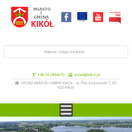
+48 54 2894670
urzad@kikol.pl
URZĄD MIASTA I GMINY KIKÓŁ - ul. Plac Kościuszki 7, 87-
620 Kikół