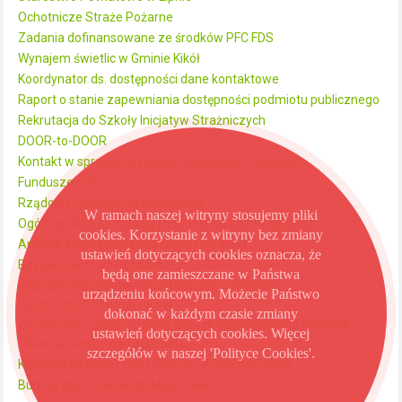
Ochotnicze Straże Pożarne
Zadania dofinansowane ze środków PFC FDS
Wynajem świetlic w Gminie Kikół
Koordynator ds. dostępności dane kontaktowe
Raport o stanie zapewniania dostępności podmiotu publicznego
Rekrutacja do Szkoły Inicjatyw Strażniczych
DOOR-to-DOOR
Kontakt w sprawie rozliczeń finansowych wod-kan
Fundusze unijne
Rządowy Fundusz Rozwoju Dróg
W ramach naszej witryny stosujemy pliki
Ogólnopolska Kampania Dzieciństwo bez Przemocy
cookies. Korzystanie z witryny bez zmiany
Analiza zagrożeń na obszarach wodnych
ustawień dotyczących cookies oznacza, że
Bezpieczeństwo Publiczne
będą one zamieszczane w Państwa
Regulamin publikowania informacji w mediach
urządzeniu końcowym. Możecie Państwo
społecznościowych i www
dokonać w każdym czasie zmiany
Zasady dotyczące ochrony danych osobowych na fanpage
ustawień dotyczących cookies. Więcej
Miasta i Gminy na Facebooku
szczegółów w naszej 'Polityce Cookies'.
Klauzula informacyjna profil na FB dla UMiG Kikół
Budżet obywatelski dla Miasta Kikół