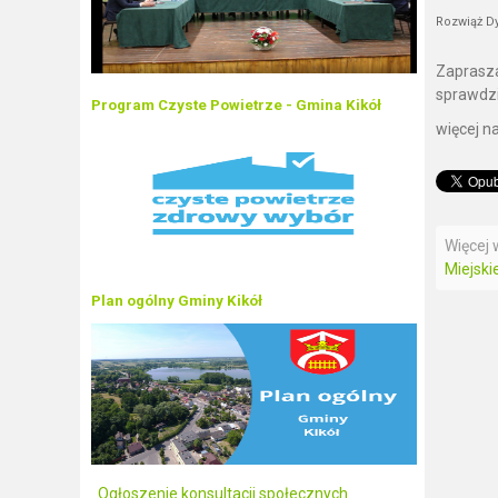
Rozwiąż Dy
Zaprasz
sprawdzi
Program Czyste Powietrze - Gmina Kikół
więcej n
Więcej w
Miejskie
Plan ogólny Gminy Kikół
Ogłoszenie konsultacji społecznych