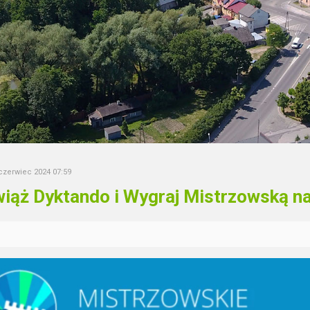
 czerwiec 2024 07:59
iąż Dyktando i Wygraj Mistrzowską n