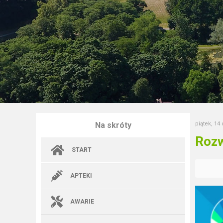
Na skróty
piątek, 14
Rozw
START
APTEKI
AWARIE