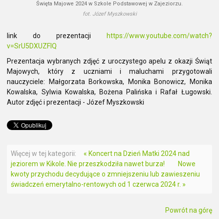
Święta Majowe 2024 w Szkole Podstawowej w Zajeziorzu.
fot. Józef Myszkowski
link do prezentacji
https://www.youtube.com/watch?
v=SrU5DXUZFIQ
Prezentacja wybranych zdjęć z uroczystego apelu z okazji Świąt
Majowych, który z uczniami i maluchami przygotowali
nauczyciele: Małgorzata Borkowska, Monika Bonowicz, Monika
Kowalska, Sylwia Kowalska, Bożena Palińska i Rafał Ługowski.
Autor zdjęć i prezentacji - Józef Myszkowski
Więcej w tej kategorii:
« Koncert na Dzień Matki 2024 nad
jeziorem w Kikole. Nie przeszkodziła nawet burza!
Nowe
kwoty przychodu decydujące o zmniejszeniu lub zawieszeniu
świadczeń emerytalno-rentowych od 1 czerwca 2024 r. »
Powrót na górę