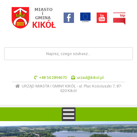
+48 54 2894670
urzad@kikol.pl
URZĄD MIASTA I GMINY KIKÓŁ - ul. Plac Kościuszki 7, 87-
620 Kikół