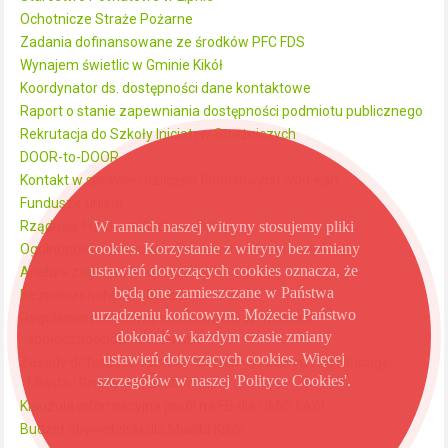
Ochotnicze Straże Pożarne
Zadania dofinansowane ze środków PFC FDS
Wynajem świetlic w Gminie Kikół
Koordynator ds. dostępności dane kontaktowe
Raport o stanie zapewniania dostępności podmiotu publicznego
Rekrutacja do Szkoły Inicjatyw Strażniczych
DOOR-to-DOOR
Kontakt w sprawie rozliczeń finansowych wod-kan
Fundusze unijne
W ramach naszej witryny stosujemy pliki
Rządowy Fundusz Rozwoju Dróg
cookies. Korzystanie z witryny bez zmiany
Ogólnopolska Kampania Dzieciństwo bez Przemocy
ustawień dotyczących cookies oznacza, że
Analiza zagrożeń na obszarach wodnych
będą one zamieszczane w Państwa
Bezpieczeństwo Publiczne
urządzeniu końcowym. Możecie Państwo
Regulamin publikowania informacji w mediach
dokonać w każdym czasie zmiany
społecznościowych i www
ustawień dotyczących cookies. Więcej
Zasady dotyczące ochrony danych osobowych na fanpage
szczegółów w naszej 'Polityce Cookies'.
Miasta i Gminy na Facebooku
Klauzula informacyjna profil na FB dla UMiG Kikół
Budżet obywatelski dla Miasta Kikół