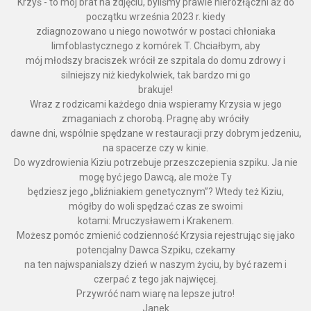
Krzyś - to mój brat na zdjęciu, byliśmy prawie nierozłączni aż do
początku września 2023 r. kiedy
zdiagnozowano u niego nowotwór w postaci chłoniaka
limfoblastycznego z komórek T. Chciałbym, aby
mój młodszy braciszek wrócił ze szpitala do domu zdrowy i
silniejszy niż kiedykolwiek, tak bardzo mi go
brakuje!
Wraz z rodzicami każdego dnia wspieramy Krzysia w jego
zmaganiach z chorobą. Pragnę aby wróciły
dawne dni, wspólnie spędzane w restauracji przy dobrym jedzeniu,
na spacerze czy w kinie.
Do wyzdrowienia Kiziu potrzebuje przeszczepienia szpiku. Ja nie
mogę być jego Dawcą, ale może Ty
będziesz jego „bliźniakiem genetycznym”? Wtedy też Kiziu,
mógłby do woli spędzać czas ze swoimi
kotami: Mruczysławem i Krakenem.
Możesz pomóc zmienić codzienność Krzysia rejestrując się jako
potencjalny Dawca Szpiku, czekamy
na ten najwspanialszy dzień w naszym życiu, by być razem i
czerpać z tego jak najwięcej.
Przywróć nam wiarę na lepsze jutro!
Janek