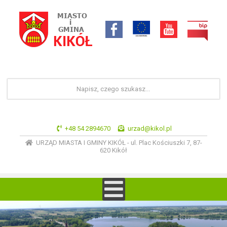
+48 54 2894670
urzad@kikol.pl
URZĄD MIASTA I GMINY KIKÓŁ - ul. Plac Kościuszki 7, 87-
620 Kikół