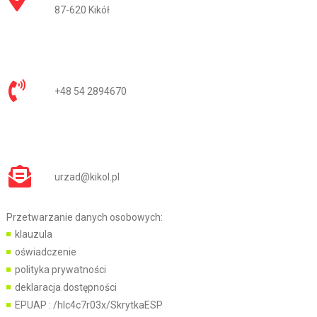
87-620 Kikół
+48 54 2894670
urzad@kikol.pl
Przetwarzanie danych osobowych:
klauzula
oświadczenie
polityka prywatności
deklaracja dostępności
EPUAP :
/hlc4c7r03x/SkrytkaESP