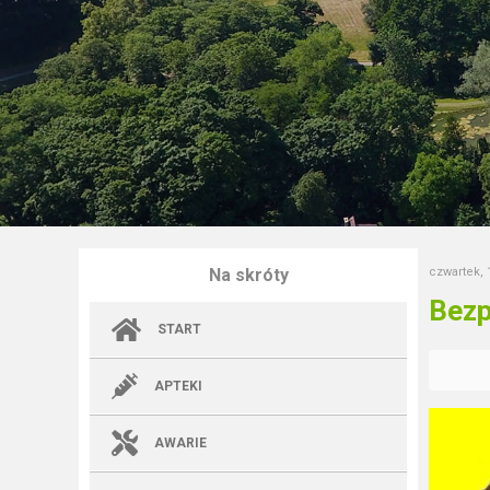
Na skróty
czwartek, 
Bezp
START
APTEKI
AWARIE