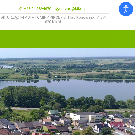
+48 54 2894670
urzad@kikol.pl
URZĄD MIASTA I GMINY KIKÓŁ - ul. Plac Kościuszki 7, 87-
620 Kikół