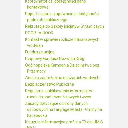
Koordynator ds. dostępności dane
kontaktowe
Raport o stanie zapewniania dostępności
podmiotu publicznego
Rekrutacja do Szkoły Inicjatyw Strażniczych
DOOR-to-DOOR
Kontakt w sprawie rozliczeń finansowych
wod-kan
Fundusze unijne
Rządowy Fundusz Rozwoju Dróg
Ogólnopolska Kampania Dzieciństwo bez
Przemocy
Analiza zagrożeń na obszarach wodnych
Bezpieczeństwo Publiczne
Regulamin publikowania informacji w
mediach społecznościowych i www
Zasady dotyczące ochrony danych
osobowych na fanpage Miasta i Gminy na
Facebooku
Klauzula informacyjna profil na FB dla UMiG