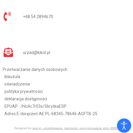
+48 54 2894670
urzad@kikol.pl
Przetwarzanie danych osobowych:
klauzula
oświadczenie
polityka prywatności
deklaracja dostępności
EPUAP :
/hlc4c7r03x/SkrytkaESP
Adres E-doręczeń AE:PL-68345-78646-AGFTB-25
Designed by
wvp.pl - projektowanie, tworzenie i pozycjonowanie stron WWW
.