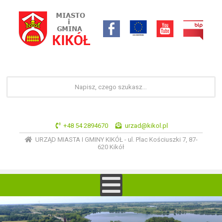
+48 54 2894670
urzad@kikol.pl
URZĄD MIASTA I GMINY KIKÓŁ - ul. Plac Kościuszki 7, 87-
620 Kikół