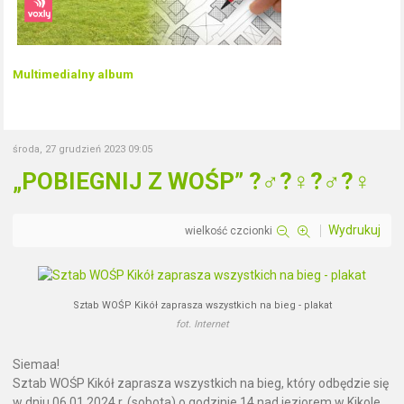
Multimedialny album
środa, 27 grudzień 2023 09:05
„POBIEGNIJ Z WOŚP” ?‍♂️?‍♀️?‍♂️?‍♀️
Wydrukuj
wielkość czcionki
Sztab WOŚP Kikół zaprasza wszystkich na bieg - plakat
fot. Internet
Siemaa!
Sztab WOŚP Kikół zaprasza wszystkich na bieg, który odbędzie się
w dniu 06.01.2024 r. (sobota) o godzinie 14 nad jeziorem w Kikole.