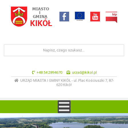
+48 54 2894670
urzad@kikol.pl
URZĄD MIASTA I GMINY KIKÓŁ - ul. Plac Kościuszki 7, 87-
620 Kikół