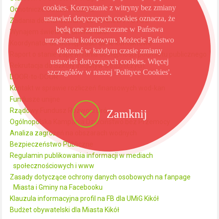
cookies. Korzystanie z witryny bez zmiany
Ochotnicze Straże Pożarne
ustawień dotyczących cookies oznacza, że
Zadania dofinansowane ze środków PFC FDS
będą one zamieszczane w Państwa
Wynajem świetlic w Gminie Kikół
urządzeniu końcowym. Możecie Państwo
Koordynator ds. dostępności dane kontaktowe
dokonać w każdym czasie zmiany
Raport o stanie zapewniania dostępności podmiotu publicznego
ustawień dotyczących cookies. Więcej
Rekrutacja do Szkoły Inicjatyw Strażniczych
szczegółów w naszej 'Polityce Cookies'.
DOOR-to-DOOR
Kontakt w sprawie rozliczeń finansowych wod-kan
Fundusze unijne
Rządowy Fundusz Rozwoju Dróg
Zamknij
Ogólnopolska Kampania Dzieciństwo bez Przemocy
Analiza zagrożeń na obszarach wodnych
Bezpieczeństwo Publiczne
Regulamin publikowania informacji w mediach
społecznościowych i www
Zasady dotyczące ochrony danych osobowych na fanpage
Miasta i Gminy na Facebooku
Klauzula informacyjna profil na FB dla UMiG Kikół
Budżet obywatelski dla Miasta Kikół