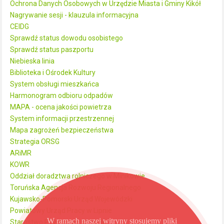
Ochrona Danych Osobowych w Urzędzie Miasta i Gminy Kikół
Nagrywanie sesji - klauzula informacyjna
CEIDG
Sprawdź status dowodu osobistego
Sprawdź status paszportu
Niebieska linia
Biblioteka i Ośrodek Kultury
System obsługi mieszkańca
Harmonogram odbioru odpadów
MAPA - ocena jakości powietrza
System informacji przestrzennej
Mapa zagrożeń bezpieczeństwa
Strategia ORSG
ARiMR
KOWR
Oddział doradztwa rolniczego w Minikowie
Toruńska Agencja Rozwoju Regionalnego
Kujawsko-Pomorski Urząd Wojewódzki
Powiatowy Urząd Pracy w Lipnie
W ramach naszej witryny stosujemy pliki
Starostwo Powiatowe w Lipnie