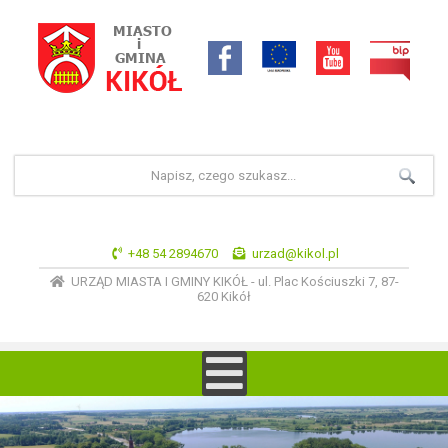
+48 54 2894670
urzad@kikol.pl
URZĄD MIASTA I GMINY KIKÓŁ - ul. Plac Kościuszki 7, 87-
620 Kikół