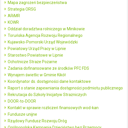
Mapa zagrożeń bezpieczeństwa
Strategia ORSG
ARiMR
KOWR
Oddział doradztwa rolniczego w Minikowie
Toruńska Agencja Rozwoju Regionalnego
Kujawsko-Pomorski Urząd Wojewódzki
Powiatowy Urząd Pracy w Lipnie
Starostwo Powiatowe w Lipnie
Ochotnicze Straże Pożarne
Zadania dofinansowane ze środków PFC FDS
Wynajem świetlic w Gminie Kikół
Koordynator ds. dostępności dane kontaktowe
Raport o stanie zapewniania dostępności podmiotu publicznego
Rekrutacja do Szkoły Inicjatyw Strażniczych
DOOR-to-DOOR
Kontakt w sprawie rozliczeń finansowych wod-kan
Fundusze unijne
Rządowy Fundusz Rozwoju Dróg
Ogólnopolska Kampania Dzieciństwo bez Przemocy