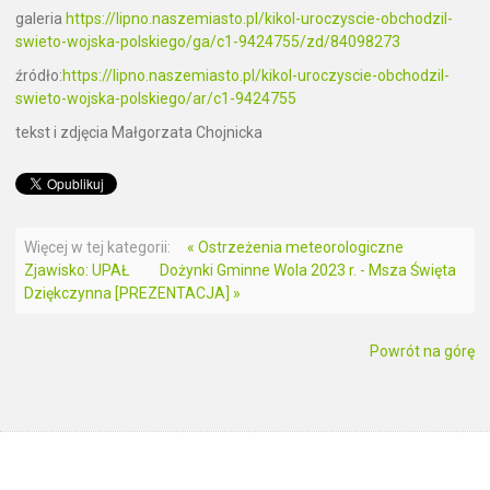
galeria
https://lipno.naszemiasto.pl/kikol-uroczyscie-obchodzil-
swieto-wojska-polskiego/ga/c1-9424755/zd/84098273
źródło:
https://lipno.naszemiasto.pl/kikol-uroczyscie-obchodzil-
swieto-wojska-polskiego/ar/c1-9424755
tekst i zdjęcia Małgorzata Chojnicka
Więcej w tej kategorii:
« Ostrzeżenia meteorologiczne
Zjawisko: UPAŁ
Dożynki Gminne Wola 2023 r. - Msza Święta
Dziękczynna [PREZENTACJA] »
Powrót na górę