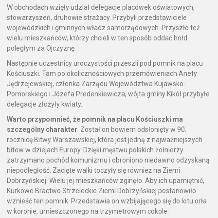
W obchodach wzięły udział delegacje placówek oświatowych,
stowarzyszeń, druhowie strażacy. Przybyli przedstawiciele
wojewódzkich i gminnych władz samorządowych. Przyszło też
wielu mieszkańców, którzy chcieli w ten sposób oddać hołd
poległym za Ojczyznę.
Następnie uczestnicy uroczystości przeszli pod pomnik na placu
Kościuszki. Tam po okolicznościowych przemówieniach Anety
Jędrzejewskiej, członka Zarządu Województwa Kujawsko-
Pomorskiego i Józefa Predenkiewicza, wójta gminy Kikół przybyłe
delegacje złożyły kwiaty.
Warto przypomnieć, że pomnik na placu Kościuszki ma
szczególny charakter
. Został on bowiem odsłonięty w 90.
rocznicę Bitwy Warszawskiej, która jest jedną z najważniejszych
bitew w dziejach Europy. Dzięki męstwu polskich żołnierzy
zatrzymano pochód komunizmu i obroniono niedawno odzyskaną
niepodległość. Zacięte walki toczyły się również na Ziemi
Dobrzyńskiej. Wielu jej mieszkańców zginęło. Aby ich upamiętnić,
Kurkowe Bractwo Strzeleckie Ziemi Dobrzyńskiej postanowiło
wznieść ten pomnik. Przedstawia on wzbijającego się do lotu orła
w koronie, umieszczonego na trzymetrowym cokole.