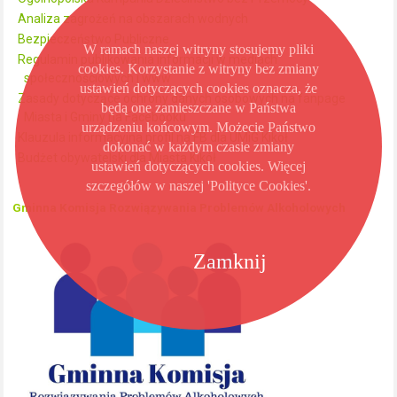
Analiza zagrożeń na obszarach wodnych
Bezpieczeństwo Publiczne
W ramach naszej witryny stosujemy pliki
Regulamin publikowania informacji w mediach
cookies. Korzystanie z witryny bez zmiany
społecznościowych i www
ustawień dotyczących cookies oznacza, że
Zasady dotyczące ochrony danych osobowych na fanpage
będą one zamieszczane w Państwa
Miasta i Gminy na Facebooku
urządzeniu końcowym. Możecie Państwo
Klauzula informacyjna profil na FB dla UMiG Kikół
dokonać w każdym czasie zmiany
Budżet obywatelski dla Miasta Kikół
ustawień dotyczących cookies. Więcej
szczegółów w naszej 'Polityce Cookies'.
Gminna Komisja Rozwiązywania Problemów Alkoholowych
Zamknij