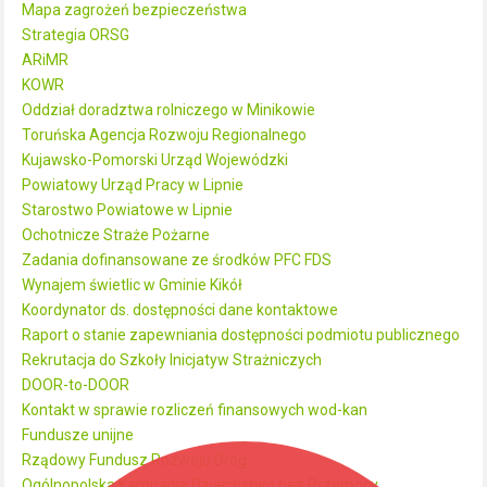
Mapa zagrożeń bezpieczeństwa
Strategia ORSG
ARiMR
KOWR
Oddział doradztwa rolniczego w Minikowie
Toruńska Agencja Rozwoju Regionalnego
Kujawsko-Pomorski Urząd Wojewódzki
Powiatowy Urząd Pracy w Lipnie
Starostwo Powiatowe w Lipnie
Ochotnicze Straże Pożarne
Zadania dofinansowane ze środków PFC FDS
Wynajem świetlic w Gminie Kikół
Koordynator ds. dostępności dane kontaktowe
Raport o stanie zapewniania dostępności podmiotu publicznego
Rekrutacja do Szkoły Inicjatyw Strażniczych
DOOR-to-DOOR
Kontakt w sprawie rozliczeń finansowych wod-kan
Fundusze unijne
Rządowy Fundusz Rozwoju Dróg
Ogólnopolska Kampania Dzieciństwo bez Przemocy