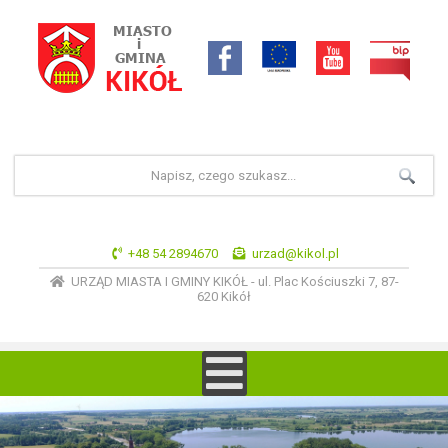
+48 54 2894670
urzad@kikol.pl
URZĄD MIASTA I GMINY KIKÓŁ - ul. Plac Kościuszki 7, 87-
620 Kikół