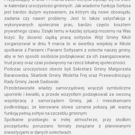
w kalendarz uroczystości gminnych. Jak wiadomo funkcja Sołtysa
jest bardzo dużym wyzwaniem, za którym idą nowe obowiązki,
zadania czy nawet problemy. Jest to także satysfakcja z
wykonywanych społecznie prac, bardzo często kosztem
prywatnego czasu. Dzięki temu w każdej sytuacji możemy na Was
liczyć. By docenić ciężką pracę sołtysów Wójt Gminy Kikół
zorganizował w dniu 9 marca br. w świetlicy wiejskiej w Kikole
spotkanie z Paniami i Panami Sołtysami z sołectw naszej gminy,
aby w ten sposób osobiście podziękować za ich zaangażowanie,
trud pracy oraz czas poświęcony na rzecz lokalnej społeczności.
Podczas uroczystości obecni byli Sekretarz Gminy Małgorzata
Baranowska, Skarbnik Gminy Wioletta Frej oraz Przewodniczący
Rady Gminy Jacek Sadowski.
Przedstawiciele władzy samorządowej wręczyli symboliczne
upominki i kwiatki, a przede wszystkim podziękowali za owocną
współpracę z samorządem Gminy, jak i mieszkańcami
podkreślając, że kierowane słowa uznania pokażą jak ważną
funkcję pełnią sołtysi na szczeblu gminnym.
Spotkanie przebiegło w miłej atmosferze, przy słodkim
poczęstunku poruszano tematy związane z planowanymi
inwestycjami w danych sołectwach.