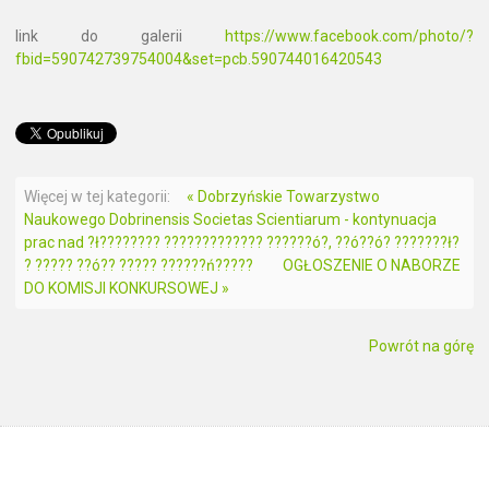
link do galerii
https://www.facebook.com/photo/?
fbid=590742739754004&set=pcb.590744016420543
Więcej w tej kategorii:
« Dobrzyńskie Towarzystwo
Naukowego Dobrinensis Societas Scientiarum - kontynuacja
prac nad ?ł???????? ????????????? ??????ó?, ??ó??ó? ???????ł?
? ????? ??ó?? ????? ??????ń?????
OGŁOSZENIE O NABORZE
DO KOMISJI KONKURSOWEJ »
Powrót na górę