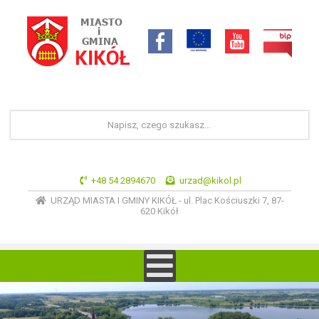
+48 54 2894670
urzad@kikol.pl
URZĄD MIASTA I GMINY KIKÓŁ - ul. Plac Kościuszki 7, 87-
620 Kikół