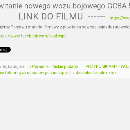
witanie nowego wozu bojowego GCBA 5
LINK DO FILMU ------
https://w
jemy Państwu materiał filmowy z powitania nowego pojazdu ratowni
ttps://www.facebook.com/kikol.osp/
 tej kategorii:
« Poradniki - Niskie podatki
PRZYPOMINAMY - WÓJT 
e folii i innych odpadów pochodzących z działalności rolniczej »