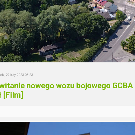
ek, 27 luty 2023 08:23
witanie nowego wozu bojowego GCBA 
 [Film]