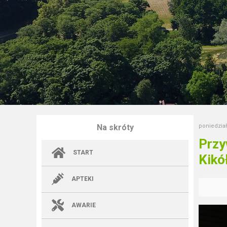
Na skróty
poniedział
Przy
START
Kikół
APTEKI
AWARIE