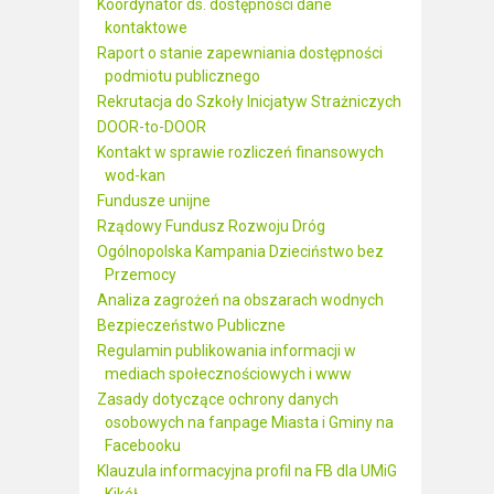
Koordynator ds. dostępności dane
kontaktowe
Raport o stanie zapewniania dostępności
podmiotu publicznego
Rekrutacja do Szkoły Inicjatyw Strażniczych
DOOR-to-DOOR
Kontakt w sprawie rozliczeń finansowych
wod-kan
Fundusze unijne
Rządowy Fundusz Rozwoju Dróg
Ogólnopolska Kampania Dzieciństwo bez
Przemocy
Analiza zagrożeń na obszarach wodnych
Bezpieczeństwo Publiczne
Regulamin publikowania informacji w
mediach społecznościowych i www
Zasady dotyczące ochrony danych
osobowych na fanpage Miasta i Gminy na
Facebooku
Klauzula informacyjna profil na FB dla UMiG