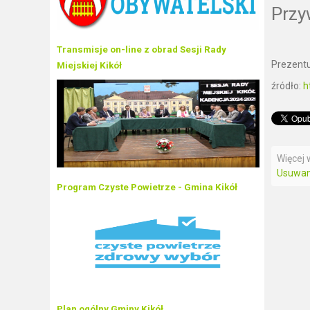
Przy
Transmisje on-line z obrad Sesji Rady
Prezentu
Miejskiej Kikół
źródło:
h
Więcej w
Usuwani
Program Czyste Powietrze - Gmina Kikół
Plan ogólny Gminy Kikół