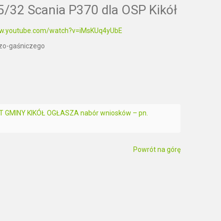
/32 Scania P370 dla OSP Kikół
ww.youtube.com/watch?v=iMsKUq4yUbE
czo-gaśniczego
GMINY KIKÓŁ OGŁASZA nabór wniosków – pn.
Powrót na górę