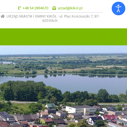
+48 54 2894670
urzad@kikol.pl
URZĄD MIASTA I GMINY KIKÓŁ - ul. Plac Kościuszki 7, 87-
620 Kikół