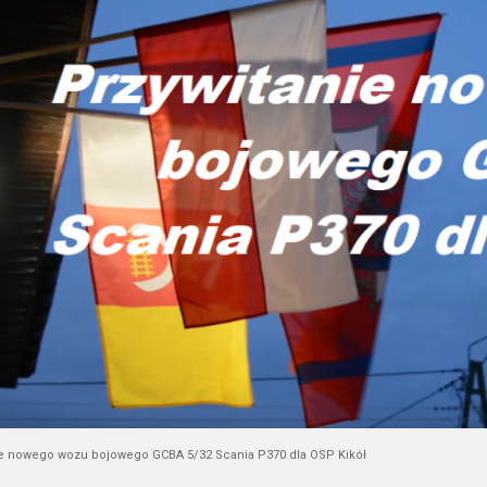
ie nowego wozu bojowego GCBA 5/32 Scania P370 dla OSP Kikół