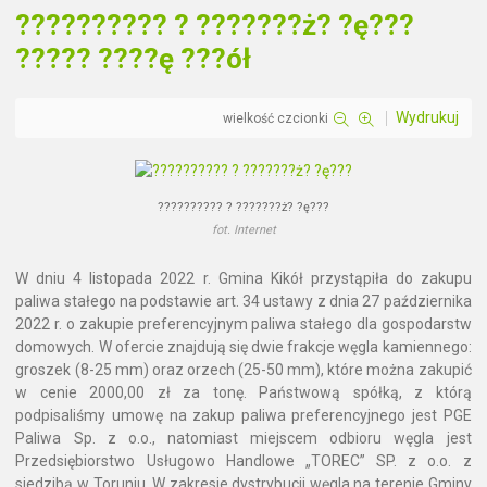
?????????? ? ???????ż? ?ę???
????? ????ę ???ół
Wydrukuj
wielkość czcionki
?????????? ? ???????ż? ?ę???
fot. Internet
W dniu 4 listopada 2022 r. Gmina Kikół przystąpiła do zakupu
paliwa stałego na podstawie art. 34 ustawy z dnia 27 października
2022 r. o zakupie preferencyjnym paliwa stałego dla gospodarstw
domowych. W ofercie znajdują się dwie frakcje węgla kamiennego:
groszek (8-25 mm) oraz orzech (25-50 mm), które można zakupić
w cenie 2000,00 zł za tonę. Państwową spółką, z którą
podpisaliśmy umowę na zakup paliwa preferencyjnego jest PGE
Paliwa Sp. z o.o., natomiast miejscem odbioru węgla jest
Przedsiębiorstwo Usługowo Handlowe „TOREC” SP. z o.o. z
siedzibą w Toruniu. W zakresie dystrybucji węgla na terenie Gminy