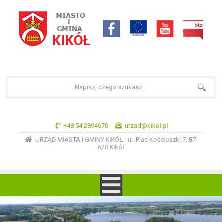
+48 54 2894670
urzad@kikol.pl
URZĄD MIASTA I GMINY KIKÓŁ - ul. Plac Kościuszki 7, 87-
620 Kikół