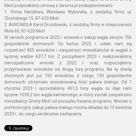
Kikół podpisaliśmy umowę z dwoma przedsiębiorstwami:
1. Firma Handlowa Wiesława Wyborska, z siedzibą firmy ul.
Zboińskiego 15, 87-620 Kikół
2. AGROWOLA Karol Drozdowski, z siedzibą firmy w miejscowości
Wola 65, 87-620 Kikół
W ramach programu w 2022 r. wniosek o zakup węgla złożyło 706
gospodarstw domowych. Do końca 2022 r. udało nam się
rozpatrzeć 455 wniosków i zaopatrzyć mieszkańców w węgiel o
łącznej wadze 637,7 ton. Z początkiem 2023 r. realizowaliśmy
nierozpatrzone wnioski z 2022 r. oraz rozpoczęliśmy
przyjmowanie wniosków na drugą turę programu. Na tę chwilę
złożonych jest już 150 wniosków, z czego 130 gospodarstw
domowych otrzymało wnioskowaną ilość paliwa stałego. Od 1
stycznia 2023 r. sprzedaliśmy 401,5 tony węgla, co daje nam
łącznie 1039,2 ton węgla kamiennego, w który zostali zaopatrzeni
mieszkańcy Gminy Kikół od początku trwania programu. Wnioski o
preferencyjny zakup paliwa stałego można składać do 15 kwietnia
2023 r., do czego serdecznie zachęcamy.