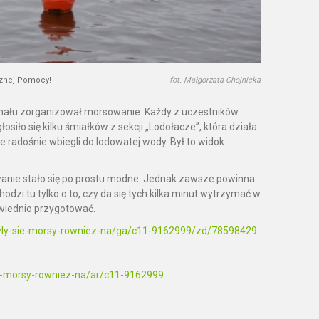
ecznej Pomocy!
fot. Małgorzata Chojnicka
finału zorganizował morsowanie. Każdy z uczestników
iło się kilku śmiałków z sekcji „Lodołacze”, która działa
dośnie wbiegli do lodowatej wody. Był to widok
wanie stało się po prostu modne. Jednak zawsze powinna
dzi tu tylko o to, czy da się tych kilka minut wytrzymać w
owiednio przygotować.
rzyly-sie-morsy-rowniez-na/ga/c11-9162999/zd/78598429
sie-morsy-rowniez-na/ar/c11-9162999