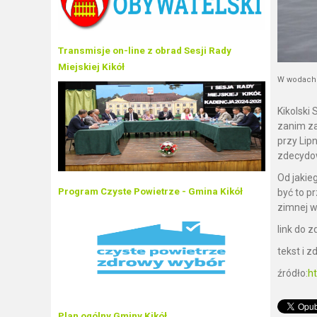
Transmisje on-line z obrad Sesji Rady
Miejskiej Kikół
W wodach J
Kikolski
zanim za
przy Lip
zdecydow
Od jakie
Program Czyste Powietrze - Gmina Kikół
być to p
zimnej w
link do z
tekst i 
źródło:
h
Plan ogólny Gminy Kikół