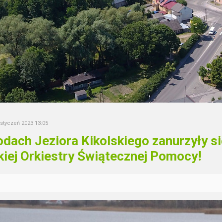
 styczeń 2023 13:05
dach Jeziora Kikolskiego zanurzyły si
kiej Orkiestry Świątecznej Pomocy!