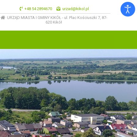
+48 54 2894670
urzad@kikol.pl
URZĄD MIASTA I GMINY KIKÓŁ - ul. Plac Kościuszki 7, 87-
620 Kikół