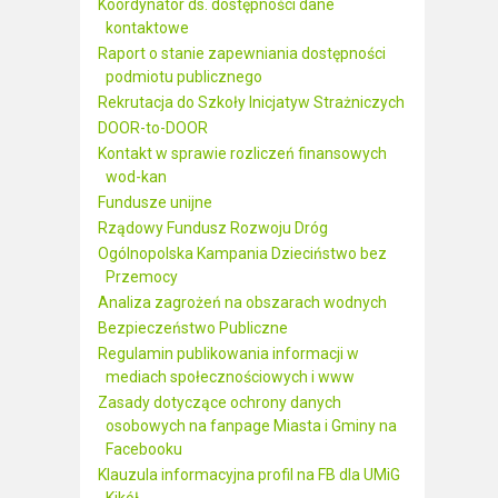
Koordynator ds. dostępności dane
kontaktowe
Raport o stanie zapewniania dostępności
podmiotu publicznego
Rekrutacja do Szkoły Inicjatyw Strażniczych
DOOR-to-DOOR
Kontakt w sprawie rozliczeń finansowych
wod-kan
Fundusze unijne
Rządowy Fundusz Rozwoju Dróg
Ogólnopolska Kampania Dzieciństwo bez
Przemocy
Analiza zagrożeń na obszarach wodnych
Bezpieczeństwo Publiczne
Regulamin publikowania informacji w
mediach społecznościowych i www
Zasady dotyczące ochrony danych
osobowych na fanpage Miasta i Gminy na
Facebooku
Klauzula informacyjna profil na FB dla UMiG