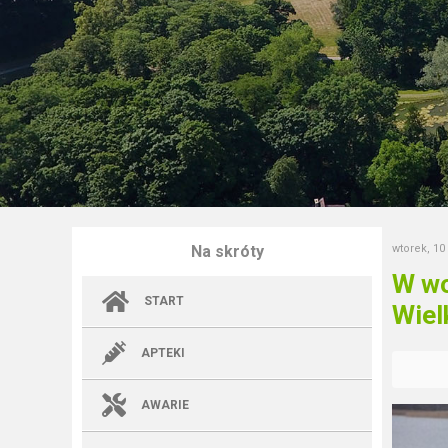
Na skróty
wtorek, 10
W wo
START
Wiel
APTEKI
AWARIE