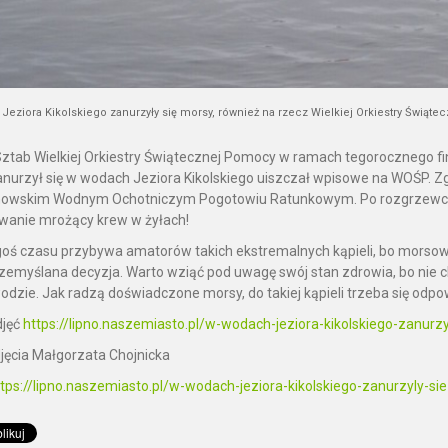
eziora Kikolskiego zanurzyły się morsy, również na rzecz Wielkiej Orkiestry Świąt
 Sztab Wielkiej Orkiestry Świątecznej Pomocy w ramach tegorocznego 
nurzył się w wodach Jeziora Kikolskiego uiszczał wpisowe na WOŚP. Zgłos
nowskim Wodnym Ochotniczym Pogotowiu Ratunkowym. Po rozgrzewce ra
anie mrożący krew w żyłach!
goś czasu przybywa amatorów takich ekstremalnych kąpieli, bo morso
rzemyślana decyzja. Warto wziąć pod uwagę swój stan zdrowia, bo nie cho
odzie. Jak radzą doświadczone morsy, do takiej kąpieli trzeba się odp
djęć
https://lipno.naszemiasto.pl/w-wodach-jeziora-kikolskiego-zanu
zdjęcia Małgorzata Chojnicka
ttps://lipno.naszemiasto.pl/w-wodach-jeziora-kikolskiego-zanurzyly-