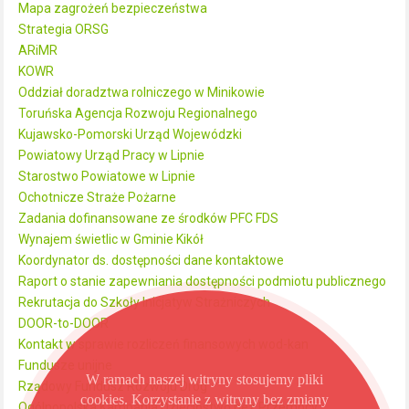
Mapa zagrożeń bezpieczeństwa
Strategia ORSG
ARiMR
KOWR
Oddział doradztwa rolniczego w Minikowie
Toruńska Agencja Rozwoju Regionalnego
Kujawsko-Pomorski Urząd Wojewódzki
Powiatowy Urząd Pracy w Lipnie
Starostwo Powiatowe w Lipnie
Ochotnicze Straże Pożarne
Zadania dofinansowane ze środków PFC FDS
Wynajem świetlic w Gminie Kikół
Koordynator ds. dostępności dane kontaktowe
Raport o stanie zapewniania dostępności podmiotu publicznego
Rekrutacja do Szkoły Inicjatyw Strażniczych
DOOR-to-DOOR
Kontakt w sprawie rozliczeń finansowych wod-kan
Fundusze unijne
W ramach naszej witryny stosujemy pliki
Rządowy Fundusz Rozwoju Dróg
cookies. Korzystanie z witryny bez zmiany
Ogólnopolska Kampania Dzieciństwo bez Przemocy