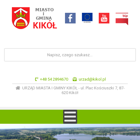
+48 54 2894670
urzad@kikol.pl
URZĄD MIASTA I GMINY KIKÓŁ - ul. Plac Kościuszki 7, 87-
620 Kikół