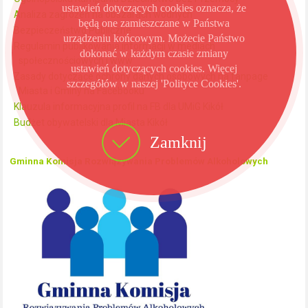
ustawień dotyczących cookies oznacza, że
Analiza zagrożeń na obszarach wodnych
będą one zamieszczane w Państwa
Bezpieczeństwo Publiczne
urządzeniu końcowym. Możecie Państwo
Regulamin publikowania informacji w mediach
dokonać w każdym czasie zmiany
społecznościowych i www
ustawień dotyczących cookies. Więcej
Zasady dotyczące ochrony danych osobowych na fanpage
szczegółów w naszej 'Polityce Cookies'.
Miasta i Gminy na Facebooku
Klauzula informacyjna profil na FB dla UMiG Kikół
Budżet obywatelski dla Miasta Kikół
Zamknij
Gminna Komisja Rozwiązywania Problemów Alkoholowych