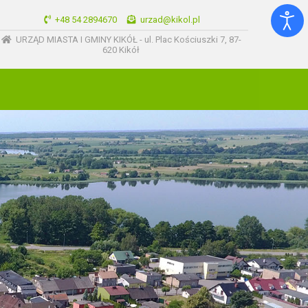
+48 54 2894670
urzad@kikol.pl
URZĄD MIASTA I GMINY KIKÓŁ - ul. Plac Kościuszki 7, 87-
620 Kikół