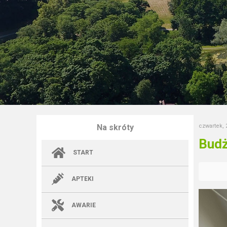
Na skróty
czwartek, 
Budż
START
APTEKI
AWARIE