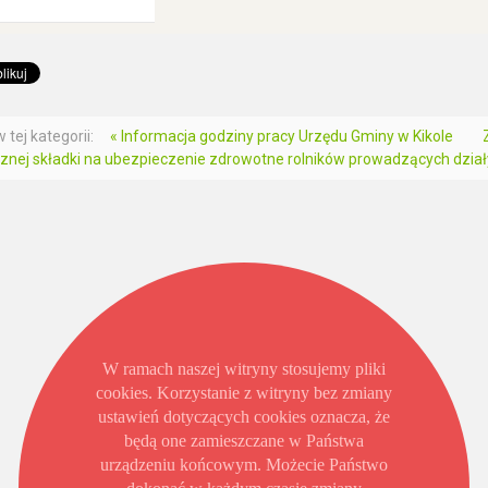
 tej kategorii:
« Informacja godziny pracy Urzędu Gminy w Kikole
znej składki na ubezpieczenie zdrowotne rolników prowadzących działy 
W ramach naszej witryny stosujemy pliki
cookies. Korzystanie z witryny bez zmiany
ustawień dotyczących cookies oznacza, że
będą one zamieszczane w Państwa
urządzeniu końcowym. Możecie Państwo