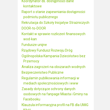
Koordynator ds. dostępności dane
kontaktowe
Raport o stanie zapewniania dostępności
podmiotu publicznego
Rekrutacja do Szkoły Inicjatyw Strażniczych
DOOR-to-DOOR
Kontakt w sprawie rozliczeń finansowych
wod-kan
Fundusze unijne
Rządowy Fundusz Rozwoju Dróg
Ogólnopolska Kampania Dzieciństwo bez
Przemocy
Analiza zagrożeń na obszarach wodnych
Bezpieczeństwo Publiczne
Regulamin publikowania informacji w
mediach społecznościowych i www
Zasady dotyczące ochrony danych
osobowych na fanpage Miasta i Gminy na
Facebooku
Klauzula informacyjna profil na FB dla UMiG