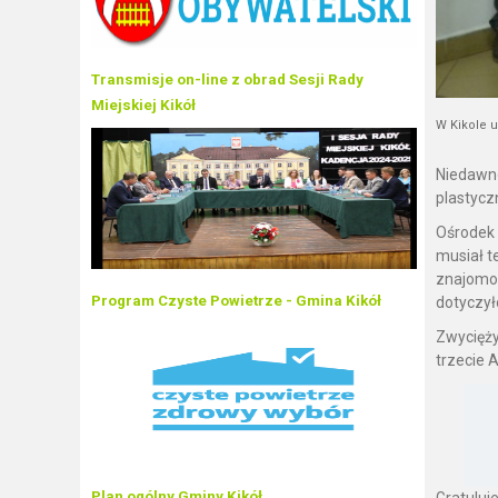
Transmisje on-line z obrad Sesji Rady
Miejskiej Kikół
W Kikole u
Niedawno
plastycz
Ośrodek 
musiał t
znajomoś
Program Czyste Powietrze - Gmina Kikół
dotyczyło
Zwycięży
trzecie 
Plan ogólny Gminy Kikół
Gratuluj