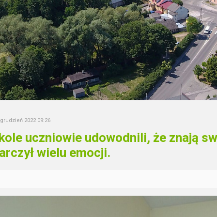
 grudzień 2022 09:26
kole uczniowie udowodnili, że znają sw
arczył wielu emocji.