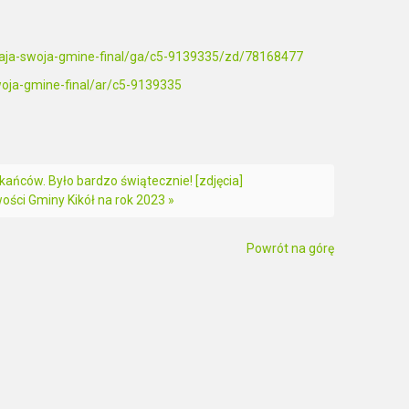
-znaja-swoja-gmine-final/ga/c5-9139335/zd/78168477
woja-gmine-final/ar/c5-9139335
kańców. Było bardzo świątecznie! [zdjęcia]
ci Gminy Kikół na rok 2023 »
Powrót na górę