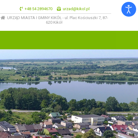
+48 54 2894670
urzad@kikol.pl
URZĄD MIASTA I GMINY KIKÓŁ - ul. Plac Kościuszki 7, 87-
620 Kikół