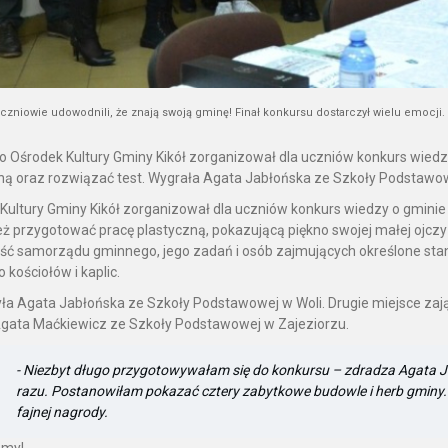
czniowie udowodnili, że znają swoją gminę! Finał konkursu dostarczył wielu emocji.
 Ośrodek Kultury Gminy Kikół zorganizował dla uczniów konkurs wiedzy 
ną oraz rozwiązać test. Wygrała Agata Jabłońska ze Szkoły Podstawow
Kultury Gminy Kikół zorganizował dla uczniów konkurs wiedzy o gminie Ki
eż przygotować pracę plastyczną, pokazującą piękno swojej małej ojcz
ć samorządu gminnego, jego zadań i osób zajmujących określone stano
 kościołów i kaplic.
ła Agata Jabłońska ze Szkoły Podstawowej w Woli. Drugie miejsce zaj
Agata Maćkiewicz ze Szkoły Podstawowej w Zajeziorzu.
- Niezbyt długo przygotowywałam się do konkursu – zdradza Agata Ja
razu. Postanowiłam pokazać cztery zabytkowe budowle i herb gminy.
fajnej nagrody.
emy!