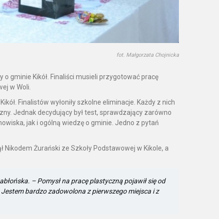
fot. Małgorzata Chojnicka
o gminie Kikół. Finaliści musieli przygotować pracę
ej w Woli.
kół. Finalistów wyłoniły szkolne eliminacje. Każdy z nich
yzny. Jednak decydujący był test, sprawdzający zarówno
wiska, jak i ogólną wiedzę o gminie. Jedno z pytań
ął Nikodem Żurański ze Szkoły Podstawowej w Kikole, a
błońska. – Pomysł na pracę plastyczną pojawił się od
 Jestem bardzo zadowolona z pierwszego miejsca i z