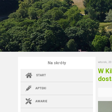
Na skróty
wtorek, 20
W Ki
START
dost
APTEKI
AWARIE