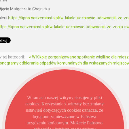
zdjęcia Małgorzata Chojnicka
lerii
https://lipno.naszemiasto.pl/w-kikole-uczniowie-udowodnili-ze
ttps://lipno.naszemiasto.pl/w-kikole-uczniowie-udowodnili-ze-znaja-s
 tej kategorii:
« W Kikole zorganizowano spotkanie wigilijne dla miesz
nogramy odbierania odpadów komunalnych dla wskazanych miejscowoś
W ramach naszej witryny stosujemy pliki
cookies. Korzystanie z witryny bez zmiany
ustawień dotyczących cookies oznacza, że
będą one zamieszczane w Państwa
urządzeniu końcowym. Możecie Państwo