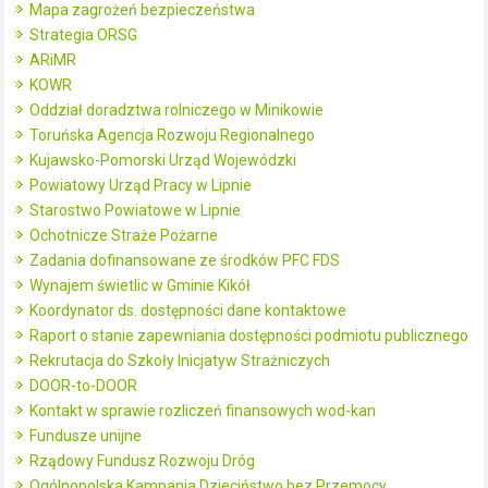
Mapa zagrożeń bezpieczeństwa
Strategia ORSG
ARiMR
KOWR
Oddział doradztwa rolniczego w Minikowie
Toruńska Agencja Rozwoju Regionalnego
Kujawsko-Pomorski Urząd Wojewódzki
Powiatowy Urząd Pracy w Lipnie
Starostwo Powiatowe w Lipnie
Ochotnicze Straże Pożarne
Zadania dofinansowane ze środków PFC FDS
Wynajem świetlic w Gminie Kikół
Koordynator ds. dostępności dane kontaktowe
Raport o stanie zapewniania dostępności podmiotu publicznego
Rekrutacja do Szkoły Inicjatyw Strażniczych
DOOR-to-DOOR
Kontakt w sprawie rozliczeń finansowych wod-kan
Fundusze unijne
Rządowy Fundusz Rozwoju Dróg
Ogólnopolska Kampania Dzieciństwo bez Przemocy