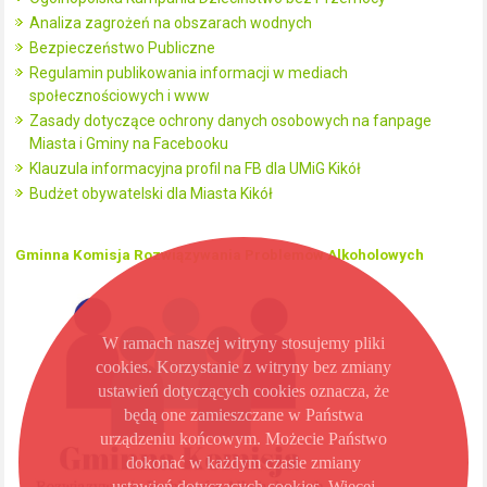
Analiza zagrożeń na obszarach wodnych
Bezpieczeństwo Publiczne
Regulamin publikowania informacji w mediach
społecznościowych i www
Zasady dotyczące ochrony danych osobowych na fanpage
Miasta i Gminy na Facebooku
Klauzula informacyjna profil na FB dla UMiG Kikół
Budżet obywatelski dla Miasta Kikół
Gminna Komisja Rozwiązywania Problemów Alkoholowych
W ramach naszej witryny stosujemy pliki
cookies. Korzystanie z witryny bez zmiany
ustawień dotyczących cookies oznacza, że
będą one zamieszczane w Państwa
urządzeniu końcowym. Możecie Państwo
dokonać w każdym czasie zmiany
ustawień dotyczących cookies. Więcej