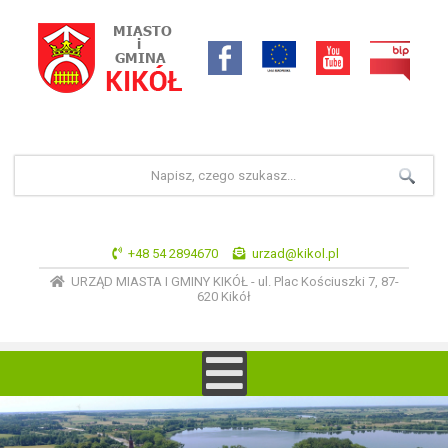
+48 54 2894670
urzad@kikol.pl
URZĄD MIASTA I GMINY KIKÓŁ - ul. Plac Kościuszki 7, 87-
620 Kikół