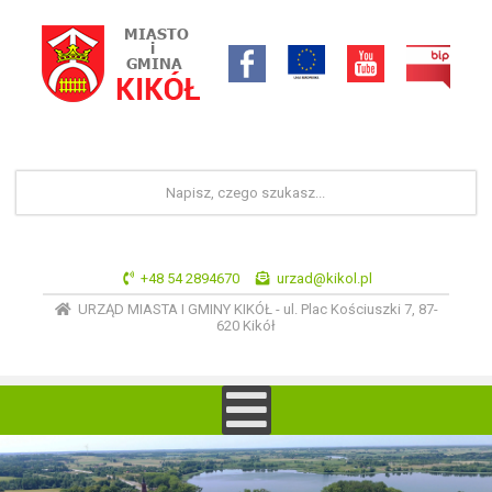
+48 54 2894670
urzad@kikol.pl
URZĄD MIASTA I GMINY KIKÓŁ - ul. Plac Kościuszki 7, 87-
620 Kikół