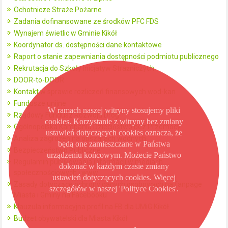
Ochotnicze Straże Pożarne
Zadania dofinansowane ze środków PFC FDS
Wynajem świetlic w Gminie Kikół
Koordynator ds. dostępności dane kontaktowe
Raport o stanie zapewniania dostępności podmiotu publicznego
Rekrutacja do Szkoły Inicjatyw Strażniczych
DOOR-to-DOOR
Kontakt w sprawie rozliczeń finansowych wod-kan
Fundusze unijne
W ramach naszej witryny stosujemy pliki
Rządowy Fundusz Rozwoju Dróg
cookies. Korzystanie z witryny bez zmiany
Ogólnopolska Kampania Dzieciństwo bez Przemocy
ustawień dotyczących cookies oznacza, że
Analiza zagrożeń na obszarach wodnych
będą one zamieszczane w Państwa
Bezpieczeństwo Publiczne
urządzeniu końcowym. Możecie Państwo
Regulamin publikowania informacji w mediach
dokonać w każdym czasie zmiany
społecznościowych i www
ustawień dotyczących cookies. Więcej
Zasady dotyczące ochrony danych osobowych na fanpage
szczegółów w naszej 'Polityce Cookies'.
Miasta i Gminy na Facebooku
Klauzula informacyjna profil na FB dla UMiG Kikół
Budżet obywatelski dla Miasta Kikół