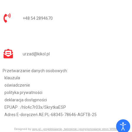
+48 54 2894670
urzad@kikol.pl
Przetwarzanie danych osobowych:
klauzula
oświadczenie
polityka prywatności
deklaracja dostępności
EPUAP :
/hlc4c7r03x/SkrytkaESP
Adres E-doręczeń AE:PL-68345-78646-AGFTB-25
Designed by
wvp.pl - projektowanie, tworzenie i pozycjonowanie stron WWW
.