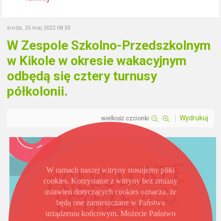
środa, 25 maj 2022 08:33
W Zespole Szkolno-Przedszkolnym
w Kikole w okresie wakacyjnym
odbędą się cztery turnusy
półkolonii.
Wydrukuj
wielkość czcionki
W ramach naszej witryny stosujemy pliki
cookies. Korzystanie z witryny bez zmiany
ustawień dotyczących cookies oznacza, że
będą one zamieszczane w Państwa
urządzeniu końcowym. Możecie Państwo