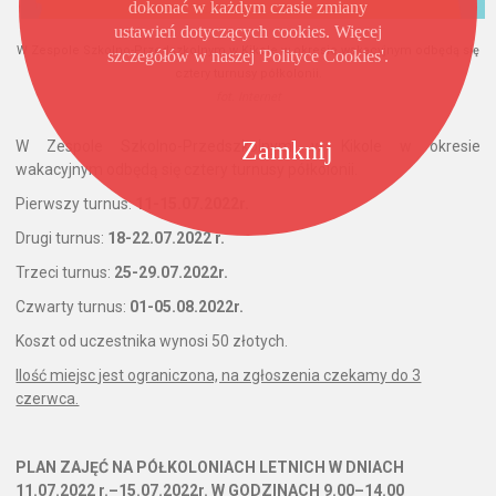
dokonać w każdym czasie zmiany
ustawień dotyczących cookies. Więcej
W Zespole Szkolno-Przedszkolnym w Kikole w okresie wakacyjnym odbędą się
szczegółów w naszej 'Polityce Cookies'.
cztery turnusy półkolonii.
fot. Internet
Zamknij
W Zespole Szkolno-Przedszkolnym w Kikole w okresie
wakacyjnym odbędą się cztery turnusy półkolonii.
Pierwszy turnus:
11-15.07.2022r.
Drugi turnus:
18-22.07.2022 r.
Trzeci turnus:
25-29.07.2022r.
Czwarty turnus:
01-05.08.2022r.
Koszt od uczestnika wynosi 50 złotych.
Ilość miejsc jest ograniczona, na zgłoszenia czekamy do 3
czerwca.
PLAN ZAJĘĆ NA PÓŁKOLONIACH LETNICH W DNIACH
11.07.2022 r.–15.07.2022r. W GODZINACH 9.00–14.00