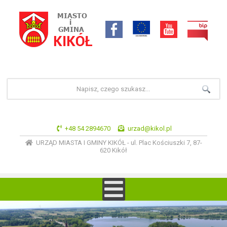
+48 54 2894670
urzad@kikol.pl
URZĄD MIASTA I GMINY KIKÓŁ - ul. Plac Kościuszki 7, 87-
620 Kikół