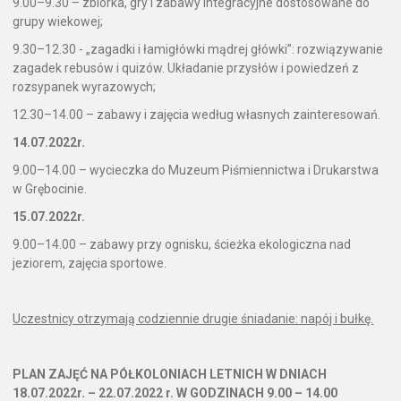
9.00–9.30 – zbiórka, gry i zabawy integracyjne dostosowane do
grupy wiekowej;
9.30–12.30 - „zagadki i łamigłówki mądrej główki”: rozwiązywanie
zagadek rebusów i quizów. Układanie przysłów i powiedzeń z
rozsypanek wyrazowych;
12.30–14.00 – zabawy i zajęcia według własnych zainteresowań.
14.07.2022r.
9.00–14.00 – wycieczka do Muzeum Piśmiennictwa i Drukarstwa
w Grębocinie.
15.07.2022r.
9.00–14.00 – zabawy przy ognisku, ścieżka ekologiczna nad
jeziorem, zajęcia sportowe.
Uczestnicy otrzymają codziennie drugie śniadanie: napój i bułkę.
PLAN ZAJĘĆ NA PÓŁKOLONIACH LETNICH W DNIACH
18.07.2022r. – 22.07.2022 r. W GODZINACH 9.00 – 14.00