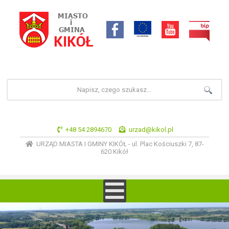
+48 54 2894670
urzad@kikol.pl
URZĄD MIASTA I GMINY KIKÓŁ - ul. Plac Kościuszki 7, 87-
620 Kikół