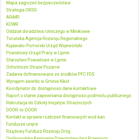
Mapa zagrożeń bezpieczeństwa
Strategia ORSG
ARiMR
KOWR
Oddział doradztwa rolniczego w Minikowie
Toruńska Agencja Rozwoju Regionalnego
Kujawsko-Pomorski Urząd Wojewódzki
Powiatowy Urząd Pracy w Lipnie
Starostwo Powiatowe w Lipnie
Ochotnicze Straże Pożarne
Zadania dofinansowane ze środków PFC FDS
Wynajem świetlic w Gminie Kikół
Koordynator ds. dostępności dane kontaktowe
Raport o stanie zapewniania dostępności podmiotu publicznego
Rekrutacja do Szkoły Inicjatyw Strażniczych
DOOR-to-DOOR
Kontakt w sprawie rozliczeń finansowych wod-kan
Fundusze unijne
Rządowy Fundusz Rozwoju Dróg
Ogólnopolska Kampania Dzieciństwo bez Przemocy