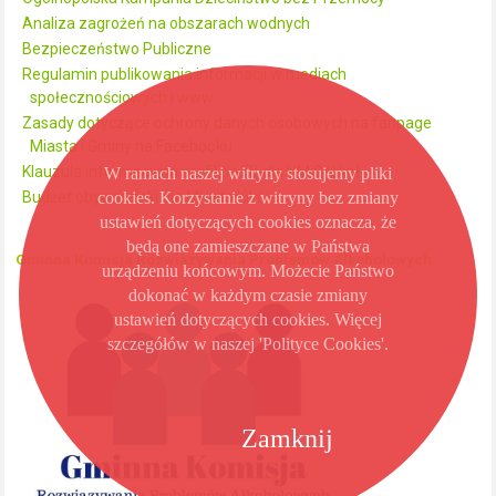
Analiza zagrożeń na obszarach wodnych
Bezpieczeństwo Publiczne
Regulamin publikowania informacji w mediach
społecznościowych i www
Zasady dotyczące ochrony danych osobowych na fanpage
Miasta i Gminy na Facebooku
Klauzula informacyjna profil na FB dla UMiG Kikół
W ramach naszej witryny stosujemy pliki
cookies. Korzystanie z witryny bez zmiany
Budżet obywatelski dla Miasta Kikół
ustawień dotyczących cookies oznacza, że
będą one zamieszczane w Państwa
Gminna Komisja Rozwiązywania Problemów Alkoholowych
urządzeniu końcowym. Możecie Państwo
dokonać w każdym czasie zmiany
ustawień dotyczących cookies. Więcej
szczegółów w naszej 'Polityce Cookies'.
Zamknij