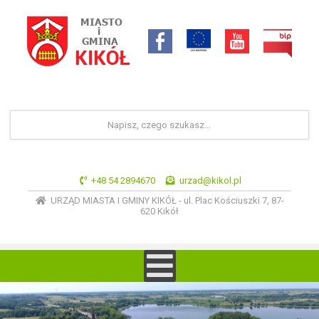
+48 54 2894670
urzad@kikol.pl
URZĄD MIASTA I GMINY KIKÓŁ - ul. Plac Kościuszki 7, 87-
620 Kikół