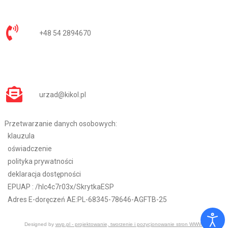
+48 54 2894670
urzad@kikol.pl
Przetwarzanie danych osobowych:
klauzula
oświadczenie
polityka prywatności
deklaracja dostępności
EPUAP :
/hlc4c7r03x/SkrytkaESP
Adres E-doręczeń AE:PL-68345-78646-AGFTB-25
Designed by
wvp.pl - projektowanie, tworzenie i pozycjonowanie stron WWW
.