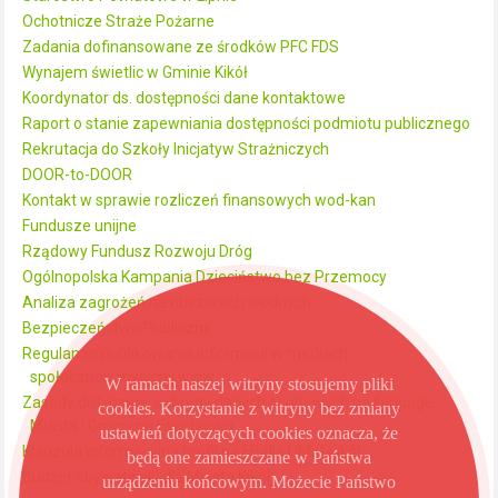
Ochotnicze Straże Pożarne
Zadania dofinansowane ze środków PFC FDS
Wynajem świetlic w Gminie Kikół
Koordynator ds. dostępności dane kontaktowe
Raport o stanie zapewniania dostępności podmiotu publicznego
Rekrutacja do Szkoły Inicjatyw Strażniczych
DOOR-to-DOOR
Kontakt w sprawie rozliczeń finansowych wod-kan
Fundusze unijne
Rządowy Fundusz Rozwoju Dróg
Ogólnopolska Kampania Dzieciństwo bez Przemocy
Analiza zagrożeń na obszarach wodnych
Bezpieczeństwo Publiczne
Regulamin publikowania informacji w mediach
społecznościowych i www
W ramach naszej witryny stosujemy pliki
Zasady dotyczące ochrony danych osobowych na fanpage
cookies. Korzystanie z witryny bez zmiany
Miasta i Gminy na Facebooku
ustawień dotyczących cookies oznacza, że
Klauzula informacyjna profil na FB dla UMiG Kikół
będą one zamieszczane w Państwa
Budżet obywatelski dla Miasta Kikół
urządzeniu końcowym. Możecie Państwo