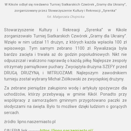
W Kikole odbył się niedawno Turniej Siatkarskich Czwórek „Gramy dla Ukrainy”,
zorganizowany przez Stowarzyszenie Kultury i Rekreacji „Syrenka”
fot. Małgorzata Chojnicka
Stowarzyszenie Kultury i Rekreacji „Syrenka” w Kikole
zorganizowało Turniej Siatkarskich Czwórek „Gramy dla Ukrainy”.
Wzięło w nim udział 11 drużyn, z których każda wpłaciła 100 zł
wpisowego. Tym samym zebrano 1100 zł. Rywalizacja była
bardzo zacięta i trwała aż do godzin popołudniowych. Nikt nie
odpuszczał i walczono naprawdę o każdą piłkę. Najlepsze zespoły
otrzymały pamiątkowe puchary. Zwyciężyła drużyna SZEFY przed
DRUGĄ DRUŻYNĄ i WITRUOZAMI. Najlepszym zawodnikiem
turnieju został wybrany Michał Ziółkowski ze zwycięskiej drużyny.
Za zebrane pieniądze zakupiono wodę i artykuły spożywcze dla
uchodźców, którzy przebywają w gminie Kikół. Ponadto przy
współpracy z samorządem gminnym przygotowano paczki ze
słodyczami na święta. Było to możliwe dzięki ludziom o gorących
sercach.
źródło: lipno.naszemiasto.pl
GALERIA link --------
https://lipno.naszemiasto.pl/